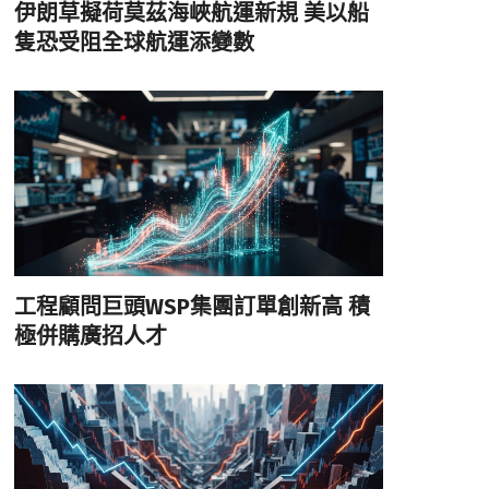
伊朗草擬荷莫茲海峽航運新規 美以船
隻恐受阻全球航運添變數
工程顧問巨頭WSP集團訂單創新高 積
極併購廣招人才