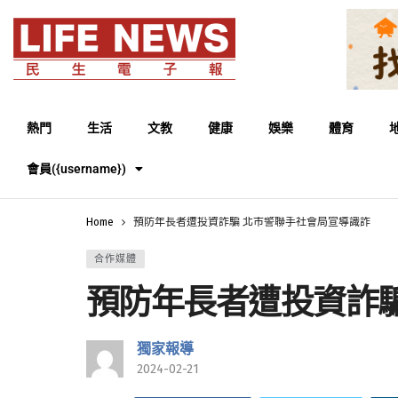
熱門
生活
文教
健康
娛樂
體育
會員({username})
Home
預防年長者遭投資詐騙 北市警聯手社會局宣導識詐
合作媒體
預防年長者遭投資詐
獨家報導
2024-02-21