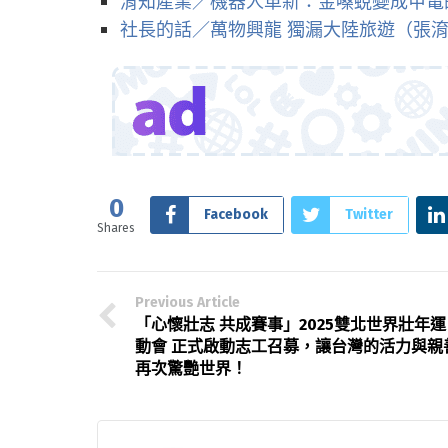
淯知產業／機器人革新：金嗓蛻變成甲電
社長的話／萬物興龍 獨漏大陸旅遊（張
0
Facebook
Twitter
Shares
Previous Article
「心懷壯志 共成賽事」2025雙北世界壯年運
動會 正式啟動志工召募，讓台灣的活力與親
再次驚艷世界！