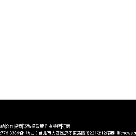
聯絡
合作提案
隱私權政策
作者聲明
訂閱
776-3386
地址：台北市大安區忠孝東路四段221號12樓
lifenews.