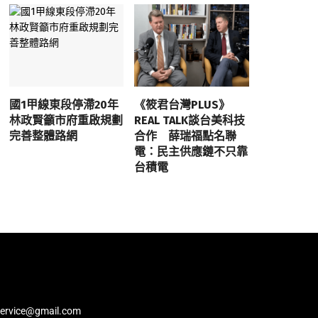
國1甲線東段停滯20年
《筱君台灣PLUS》
林政賢籲市府重啟規劃
REAL TALK談台美科技
完善整體路網
合作 薛瑞福點名聯
電：民主供應鏈不只靠
台積電
service@gmail.com