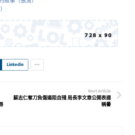
的故事（張淯）
淯）
Linkedin
Next Article
蘇志仁奪刀負傷遏阻自殘 局長李文章公開表揚
善
稱譽