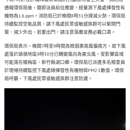
通報環保局後，隨即派員前往應變，經量測下風處揮發性有
機物為1.6 ppm。消防局已於晚間8時31分撲滅火勢，環保局
持續監控空氣品質，請下風處民眾或敏感族群可以緊閉門
窗、減少外出，若要出門，請注意落塵並務必戴口罩。
環保局表示，晚間7時至9時間為微弱東南風偏南方，故下風
處落於過嶺地區9時30分已轉變風向為東北風，受影響區域
可能落在楊梅區、新竹縣湖口鄉。環保局已派遣多名稽查員
於現場持續監控下風處總揮發性有機物與PM2.5數值。環保
局呼籲，下風處民眾或敏感族群注意防護。