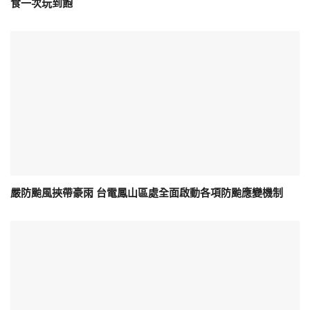
食一次玩到飽
嚴防颱風挾帶豪雨 台電鳳山區處全面啟動各項防颱應變機制