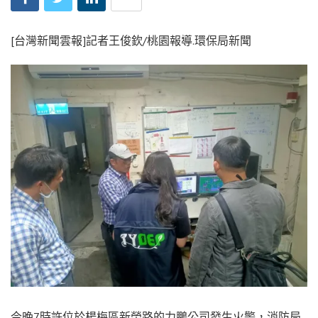
[台灣新聞雲報]記者王俊欽/桃園報導.環保局新聞
今晚7時許位於楊梅區新榮路的力鵬公司發生火警，消防局