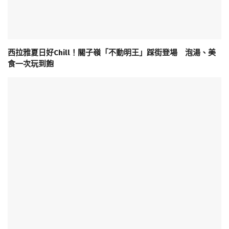
西拉雅夏日好Chill！關子嶺「不動明王」踩街登場 泡湯、美
食一次玩到飽