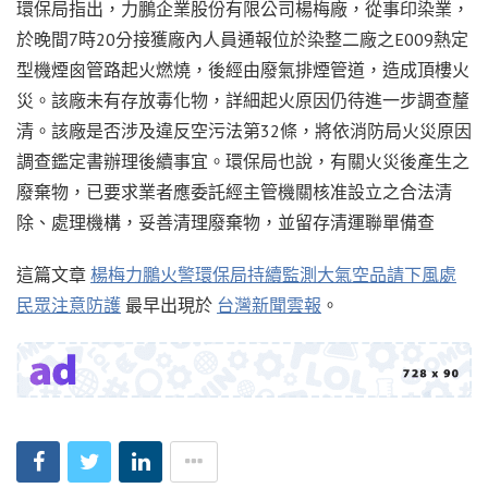
環保局指出，力鵬企業股份有限公司楊梅廠，從事印染業，
於晚間7時20分接獲廠內人員通報位於染整二廠之E009熱定
型機煙囪管路起火燃燒，後經由廢氣排煙管道，造成頂樓火
災。該廠未有存放毒化物，詳細起火原因仍待進一步調查釐
清。該廠是否涉及違反空污法第32條，將依消防局火災原因
調查鑑定書辦理後續事宜。環保局也說，有關火災後產生之
廢棄物，已要求業者應委託經主管機關核准設立之合法清
除、處理機構，妥善清理廢棄物，並留存清運聯單備查
這篇文章
楊梅力鵬火警環保局持續監測大氣空品請下風處
民眾注意防護
最早出現於
台灣新聞雲報
。