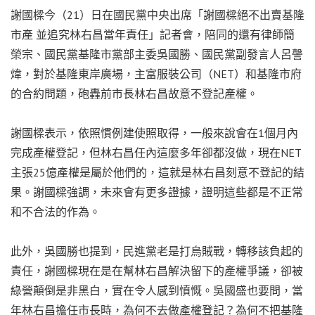
謝國樑今（21）日在國民黨中央出席「謝國樑絕不出賣基隆
市產 並追究林右昌當年責任」記者會，陪同的還有律師簡
榮宗、國民黨基隆市黨部主委吳國勝、國民黨副發言人呂謦
煒，對於基隆東岸廣場，主富服裝公司（NET）和基隆市府
的合約問題，砲轟前市長林右昌故意不登記產權。
謝國樑表示，依照慣例建使照取得，一般來說會在1個月內
完成產權登記，但林右昌任內這麼多年卻都沒做，現在NET
主張25億產權是屬於他們的，這就是林右昌刻意不登記的結
果。謝國樑強調，未來會有更多證據，證明這些都是不正常
和不合法的作為。
此外，吳國勝也提到，民進黨老是打烏賊戰，轉移該負起的
責任，謝國樑現在是在幫林右昌解決留下的產權爭議，卻被
綠營顛倒是非黑白，實在令人感到憤慨。吳國盛也要問，當
年林右昌擔任市長時，為何不去做產權登記？為何不把基隆