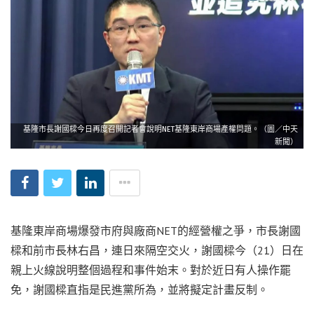
基隆市長謝國樑今日再度召開記者會說明NET基隆東岸商場產權問題。（圖／中天
新聞）
基隆東岸商場爆發市府與廠商NET的經營權之爭，市長謝國
樑和前市長林右昌，連日來隔空交火，謝國樑今（21）日在
親上火線說明整個過程和事件始末。對於近日有人操作罷
免，謝國樑直指是民進黨所為，並將擬定計畫反制。