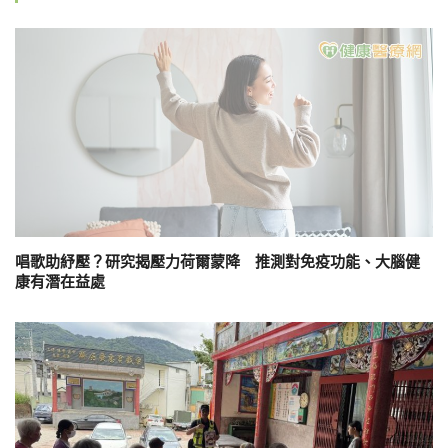
唱歌助紓壓？研究揭壓力荷爾蒙降 推測對免疫功能、大腦健
康有潛在益處