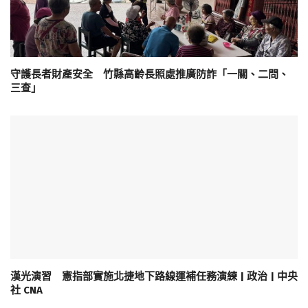
守護長者財產安全 竹縣高齡長照處推廣防詐「一關、二問、
三查」
漢光演習 憲指部實施北捷地下路線運補任務演練 | 政治 | 中央
社 CNA