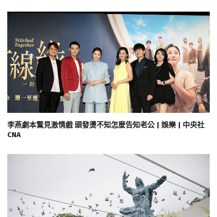
李燕劇本驚見激情戲 頭發燙不知怎麼告知老公 | 娛樂 | 中央社
CNA