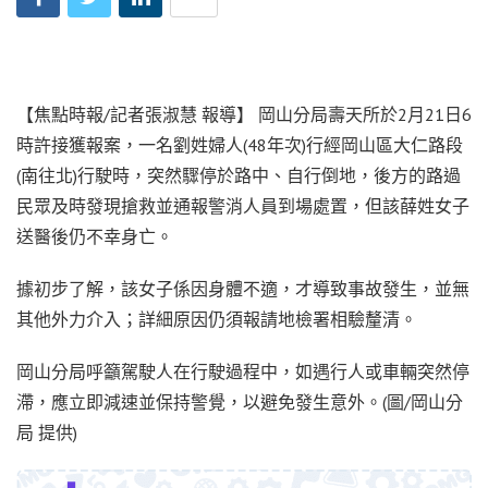
【焦點時報/記者張淑慧 報導】 岡山分局壽天所於2月21日6
時許接獲報案，一名劉姓婦人(48年次)行經岡山區大仁路段
(南往北)行駛時，突然驟停於路中、自行倒地，後方的路過
民眾及時發現搶救並通報警消人員到場處置，但該薛姓女子
送醫後仍不幸身亡。
據初步了解，該女子係因身體不適，才導致事故發生，並無
其他外力介入；詳細原因仍須報請地檢署相驗釐清。
岡山分局呼籲駕駛人在行駛過程中，如遇行人或車輛突然停
滯，應立即減速並保持警覺，以避免發生意外。(圖/岡山分
局 提供)