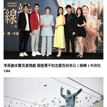
李燕劇本驚見激情戲 頭發燙不知怎麼告知老公 | 娛樂 | 中央社
CNA