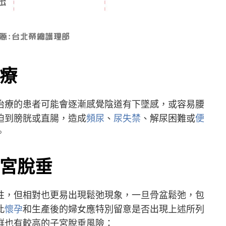
療
治療的患者可能會逐漸感覺陰道有下墜感，或容易腰
迫到膀胱或直腸，造成
頻尿
、
尿失禁
、解尿困難或
便
。
宮脫垂
性，但相對也更易出現鬆弛現象，一旦骨盆鬆弛，包
此
懷孕
和生產後的婦女應特別留意是否出現上述所列
群也有較高的子宮脫垂風險：