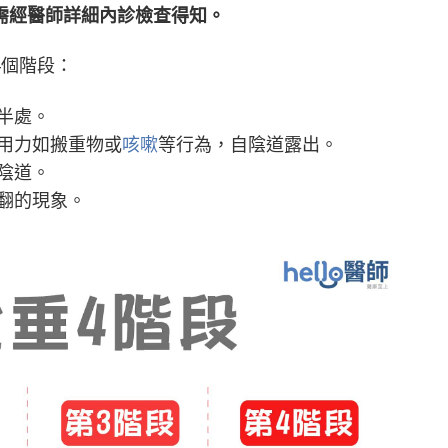
需經醫師詳細內診檢查得知。
4個階段：
半處。
用力如搬重物或
咳嗽
等行為，自陰道露出。
陰道。
翻的現象。