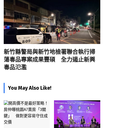
新竹縣警局與新竹地檢署聯合執行掃
蕩毒品專案成果豐碩 全力遏止新興
毒品氾濫
You May Also Like!