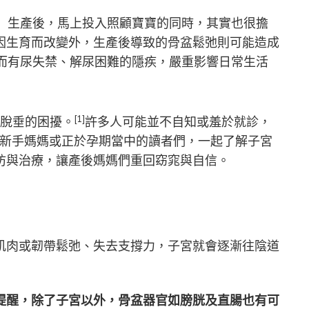
貨」生產後，馬上投入照顧寶寶的同時，其實也很擔
因生育而改變外，生產後導致的骨盆鬆弛則可能造成
pse），進而有尿失禁、解尿困難的隱疾，嚴重影響日常生活
[1]
官脫垂的困擾。
許多人可能並不自知或羞於就診，
你、新手媽媽或正於孕期當中的讀者們，一起了解子宮
防與治療，讓產後媽媽們重回窈窕與自信。
肌肉或韌帶鬆弛、失去支撐力，子宮就會逐漸往陰道
提醒，除了子宮以外，骨盆器官如膀胱及直腸也有可