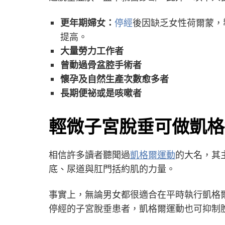
更年期婦女：
停經
後因缺乏女性荷爾蒙，
提高。
大量勞力工作者
曾動過骨盆腔手術者
懷孕及自然生產次數愈多者
長期便祕或是咳嗽者
輕微子宮脫垂可做凱格
相信許多讀者聽聞過
凱格爾運動
的大名，其
底、尿道與肛門括約肌的力量。
事實上，無論男女都很適合在平時執行凱格
停經的子宮脫垂患者，凱格爾運動也可抑制