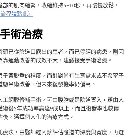
部的肌肉縮緊，收縮維持5~10秒，再慢慢放鬆，
的流程請點此）
手術治療
宮頸已從陰道口露出的患者，而已停經的病患，則因
單靠運動改善的成效不大，建議接受手術治療。
善子宮脫垂的程度，而針對尚有生育需求或不希望子
道懸吊術改善，但未來復發機率仍偏高。
人工網膜修補手術，可由腹腔或是陰道置入，藉由人
僅術後5年成功率高達9成以上，而且復發率也較傳
估後，選擇個人化的治療方式。
托療法，由醫師經內診評估陰道的深度與寬度，再選