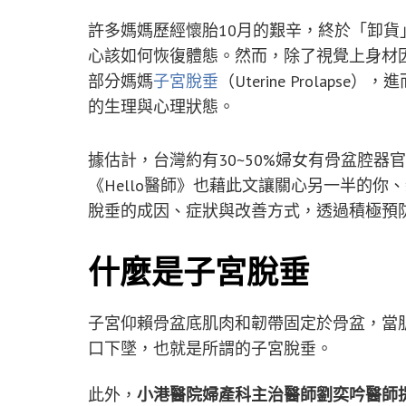
許多媽媽歷經懷胎10月的艱辛，終於「卸
心該如何恢復體態。然而，除了視覺上身材
部分媽媽
子宮脫垂
（Uterine Prola
的生理與心理狀態。
據估計，台灣約有30~50%婦女有骨盆腔器
《Hello醫師》也藉此文讓關心另一半的
脫垂的成因、症狀與改善方式，透過積極預
什麼是子宮脫垂
子宮仰賴骨盆底肌肉和韌帶固定於骨盆，當
口下墜，也就是所謂的子宮脫垂。
此外，
小港醫院婦產科主治醫師劉奕吟醫師