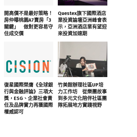
開高價不是最好策略！
Questex旗下國際酒店
房仲曝桃園A7賣房「3
業投資論壇亞洲峰會表
關鍵」 做對更容易守
示，亞洲酒店業有望迎
住成交價
來投資加速期
復星國際榮膺《全球銀
竹美館辦理社區UP培
行與金融評論》三項大
力工作坊 從樂團故事
獎，ESG、企業社會責
到多元文化陪伴社區團
任及品牌實力再獲國際
隊拓展地方實踐視野
權威認可