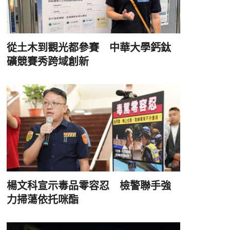
從土木到觀光都參賽 中華大學鈣鈦
礦競賽秀跨域創新
楊文科宣示毒品零容忍 檢警聯手強
力掃蕩依托咪酯