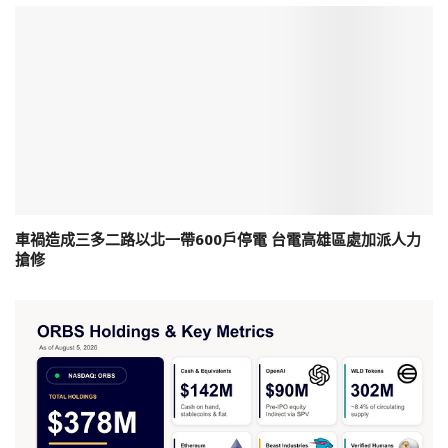
車禍造成三多二路以北一帶600戶停電 台電高雄區處加派人力
搶修