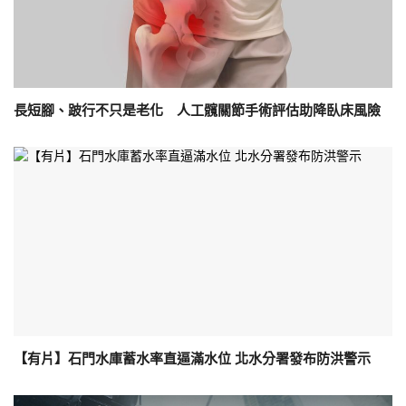
長短腳、跛行不只是老化 人工髖關節手術評估助降臥床風險
【有片】石門水庫蓄水率直逼滿水位 北水分署發布防洪警示