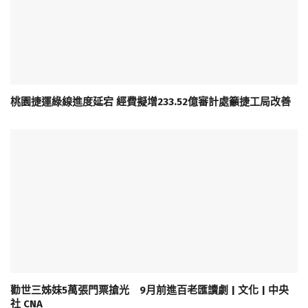
桃園捷運綠線進度延宕 經費擬增233.52億審計處籲捷工局改善
勸世三姊妹5萬張門票搶光 9月前進百老匯讀劇 | 文化 | 中央
社 CNA