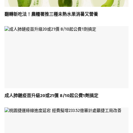
翻轉新吃法！農糧署推三種未熟水果消暑又營養
成人肺鏈疫苗升級20或21價 8/10起公費1劑搞定