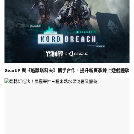
GearUP 與《逃離塔科夫》攜手合作，提升新賽季線上遊戲體驗