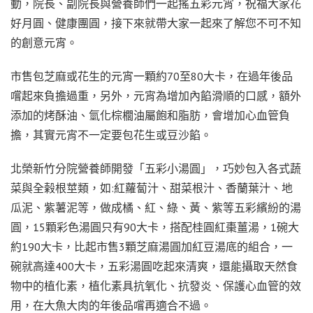
動，院長、副院長與營養師們一起搖五彩元宵，祝福大家花
好月圓、健康團圓，接下來就帶大家一起來了解您不可不知
的創意元宵。
市售包芝麻或花生的元宵一顆約70至80大卡，在過年後品
嚐起來負擔過重，另外，元宵為增加內餡滑順的口感，額外
添加的烤酥油、氫化棕櫚油屬飽和脂肪，會增加心血管負
擔，其實元宵不一定要包花生或豆沙餡。
北榮新竹分院營養師開發「五彩小湯圓」，巧妙包入各式蔬
菜與全榖根莖類，如:紅蘿蔔汁、甜菜根汁、香蘭葉汁、地
瓜泥、紫薯泥等，做成橘、紅、綠、黃、紫等五彩繽紛的湯
圓，15顆彩色湯圓只有90大卡，搭配桂圓紅棗薑湯，1碗大
約190大卡，比起市售3顆芝麻湯圓加紅豆湯底的組合，一
碗就高達400大卡，五彩湯圓吃起來清爽，還能攝取天然食
物中的植化素，植化素具抗氧化、抗發炎、保護心血管的效
用，在大魚大肉的年後品嚐再適合不過。