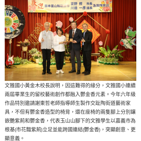
文雅國小黃金木校長說明，因這難得的緣分，文雅國小連續
兩屆畢業生的留校藝術創作都融入鬱金香元素。今年六年級
作品特別邀請謝東哲老師指導師生製作交趾陶街道藝術家
具，不但有鬱金香造型的椅背，還在座椅的兩隻腳上分別鑲
嵌艷紫荊和鬱金香，代表玉山山腳下的文雅學生以嘉義市為
根基(市花豔紫荊)立足並能跨國連結(鬱金香)，突顯創意、更
顯意義。