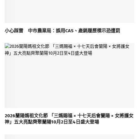
小心踩雷 中市農業局：誤用CAS、產銷履歷標示恐遭罰
2026蘭陽媽祖文化節 「三媽賜福 × 十七天后會蘭陽 × 女將護女
神」五大亮點齊聚蘭陽10月2日至4日盛大登場