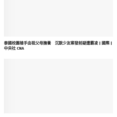
泰國校園槍手由祖父母撫養 沉默少友案發前疑遭霸凌 | 國際 |
中央社 CNA