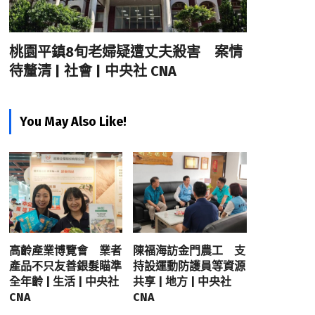
桃園平鎮8旬老婦疑遭丈夫殺害 案情
待釐清 | 社會 | 中央社 CNA
You May Also Like!
高齡產業博覽會 業者
陳福海訪金門農工 支
產品不只友善銀髮瞄準
持設運動防護員等資源
全年齡 | 生活 | 中央社
共享 | 地方 | 中央社
CNA
CNA