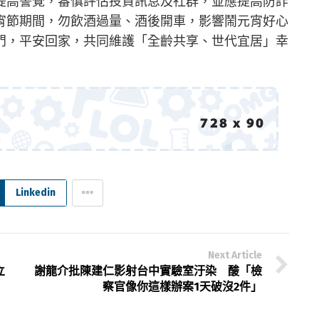
提高警覺，審慎評估投資訊息及社群，並應提高防詐
宵節期間，勿飲酒過量、酒後開車，影響鬧元宵好心
門，平安回家，共同維護「全齡共享、世代宜居」幸
Linkedin
Next Article
立
謝龍介批陳建仁影射台中實驗室汙染 酸「檢
察官像你這樣辦案1天破沒2件」