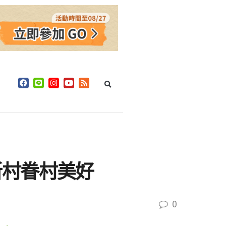
新村眷村美好
0