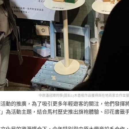
中原潘冠臻同學(圖右1)木香瓶作品獲得與在地商家合作並
活動的推廣，為了吸引更多年輕遊客的關注，他們發揮將軍
村」為活動主題，結合馬村歷史推出旗袍體驗、印花書籤