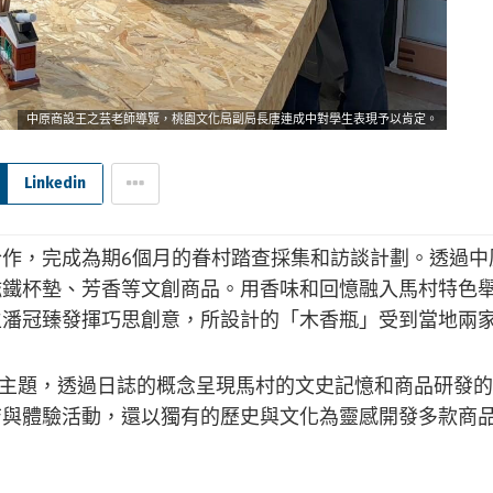
中原商設王之芸老師導覽，桃園文化局副局長唐連成中對學生表現予以肯定。
Linkedin
作，完成為期6個月的眷村踏查採集和訪談計劃。透過中
磁鐵杯墊、芳香等文創商品。用香味和回憶融入馬村特色
生潘冠臻發揮巧思創意，所設計的「木香瓶」受到當地兩
為主題，透過日誌的概念呈現馬村的文史記憶和商品研發
店與體驗活動，還以獨有的歷史與文化為靈感開發多款商