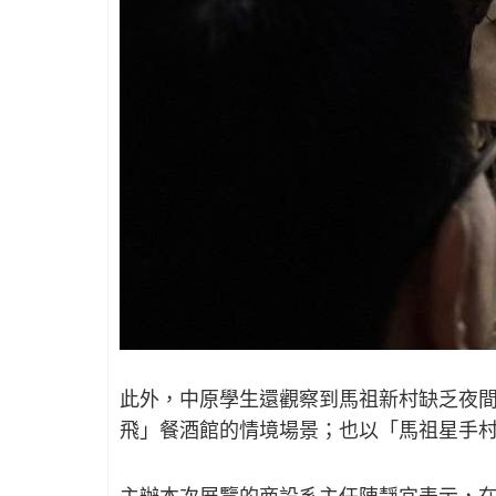
此外，中原學生還觀察到馬祖新村缺乏夜間
飛」餐酒館的情境場景；也以「馬祖星手