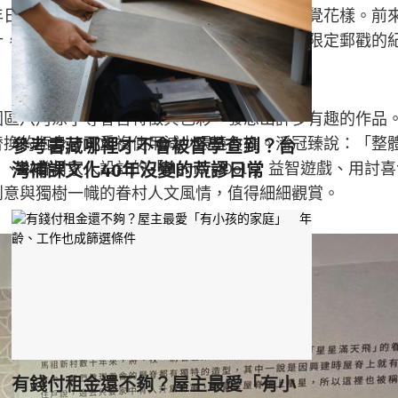
年日誌本為設計元素，繪製出溫暖別緻的主視覺花樣。前
計，傳遞著深刻的心意。」展區巧妙規劃馬村限定郵戳的
園區八角涼亭等眷舍特徵與色彩，發想出許多有趣的作品
替換的瓶身，可重複使用減少環境負擔。潘冠臻說：「整
參考書藏哪裡才不會被督學查到？台
村家人設計的「Memory Doll」益智遊戲、用討
灣補課文化40年沒變的荒謬日常
創意與獨樹一幟的眷村人文風情，值得細細觀賞。
有錢付租金還不夠？屋主最愛「有小