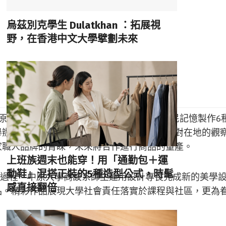
烏茲別克學生 Dulatkhan ：拓展視
野，在香港中文大學擘劃未來
原師生的努力，從馬祖新村的建築外觀與居民記憶製作6
舉辦了「馬村日誌」成果展，展覽呈現大學生對在地的觀
家職人品牌的青睞，未來將合作進行商品的量產。
上班族週末也能穿！用「通勤包＋運
動鞋」混搭正裝的5種造型公式，時髦
的過程。中原大學商設系師生運用設計專長完成新的美學
感直接翻倍
品。精彩作品展現大學社會責任落實於課程與社區，更為