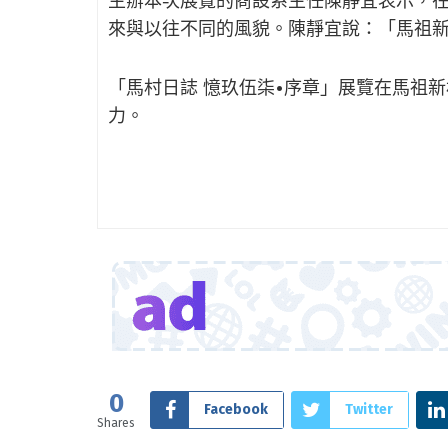
主辦本次展覽的商設系主任陳靜宜表示，
來與以往不同的風貌。陳靜宜說：「馬祖
「馬村日誌 憶玖伍柒•序章」展覽在馬祖
力。
0
Facebook
Twitter
Shares