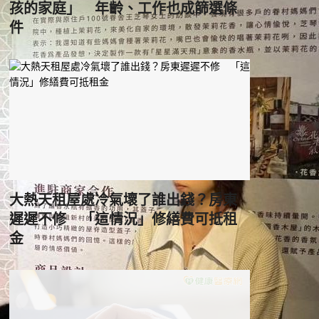
孩的家庭」 年齡、工作也成篩選條
件
大熱天租屋處冷氣壞了誰出錢？房東
遲遲不修 「這情況」修繕費可抵租
金