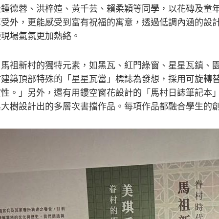
級鍾德蓉、洪梓媗、黃千芸、賴柔穎等同學，以花磚及童
享受外，更能感受到富有祝福的寓意，透過低調內涵的設
使現場氣氛更加熱絡。
用馬祖新村的獨特元素，如黑瓦、紅門綠窗、星星瓦鎮、
村建築頂部特殊的「星星瓦當」標誌為發想，採用可旋轉
。」另外，還有用鏤空窗花設計的「馬村日誌筆記本」、以眷
與大樹設計出的多層次書擋作品。每項作品都融合學生的