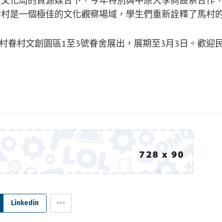
在文化局的資源媒合下，今年特別與中原大學商設系合作
新村是一個極佳的文化觀察場域，學生們重新詮釋了馬村
新村眷村文創園區1至3號眷舍展出，展期至3月3日。歡
Linkedin