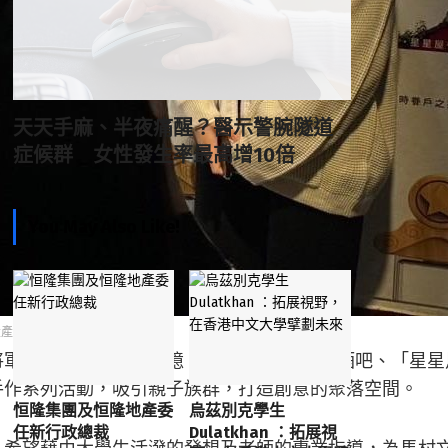
天天手麻、半夜痛醒？醫示警腕隧道
症候群 女性發生率最高增10倍
You May Also Like!
量產。
村的意象和味蕾記憶，創造「MA BAR」酒吧、「星星
手作系列活動，吸引親子族群，打造創意的聚落空間。
恒隆集團及恒隆地產委
烏茲別克學生
任新行政總裁
Dulatkhan ：拓展視