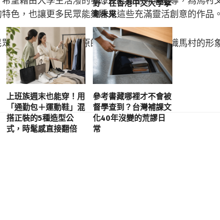
，希望藉由大學生活潑的發想及老師的專業指導，為馬村
野，在香港中文大學擘
的特色，也讓更多民眾能夠看見這些充滿靈活創意的作品
劃未來
迎民眾前往參觀，透過中原師生的作品，深入認識馬村的形
上班族週末也能穿！用
參考書藏哪裡才不會被
「通勤包＋運動鞋」混
督學查到？台灣補課文
搭正裝的5種造型公
化40年沒變的荒謬日
式，時髦感直接翻倍
常