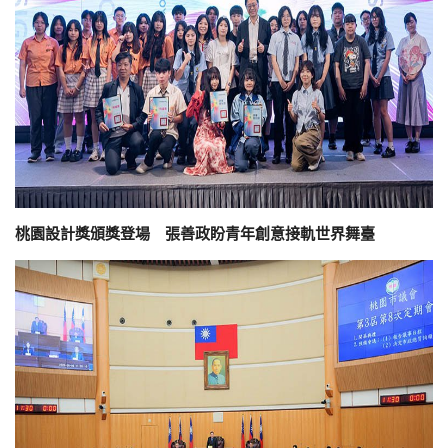
桃園設計獎頒獎登場 張善政盼青年創意接軌世界舞臺