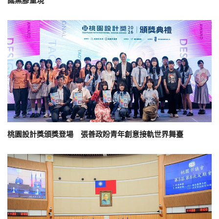
謠黑膠重現
桃園設計獎頒獎登場 張善政盼青年創意接軌世界舞臺