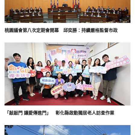
桃園議會第八次定期會開幕 邱奕勝：持續嚴格監督市政
「敲敲門 讓愛傳進門」 彰化縣啟動獨居老人訪查作業