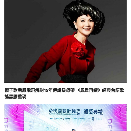
帽子歌后鳳飛飛解封15年傳說級母帶 《鳳聲再續》經典台語歌
謠黑膠重現