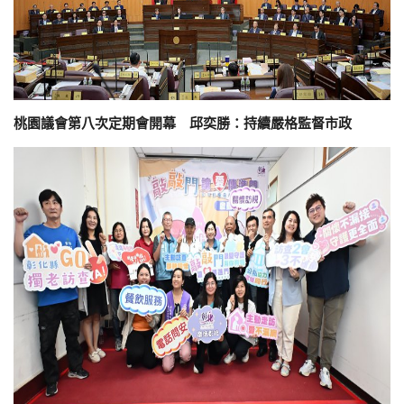
桃園議會第八次定期會開幕 邱奕勝：持續嚴格監督市政