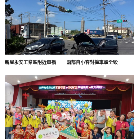
新屋永安工業區附近車禍 兩部自小客對撞車頭全毀