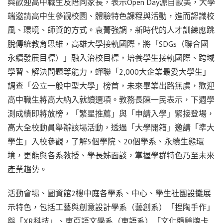
與歡迎高中職生及陪同家長，表示Open Day源自歐美，大學
端邀請高中生參觀校園、體驗特色課程與活動，進而認識校
風、環境、師資的方式。袁菁強調，新時代的人才訓練應跳
脫傳統教育思維，高雄大學接軌國際，將「SDGs（聯合國
永續發展目標）」融入治校目標，培養學生接軌國際、跨域
學習、解決問題等能力，蟬聯「2,000大企業最愛大學生」
調查「公立一般中型大學」榜首，未來畢業出路無虞，歡迎
高中職生將高大納入就讀選項。教務長陳一民表示，下週學
測成績即將放榜，「繁星推薦」與「申請入學」緊接登場，
高大全校動員舉辦該場活動，透過「大學開箱」邀請「準大
學生」入校參觀，了解5個學院、20個學系、永續生態環
境，更能與各系教授、學長姊面談，掌握學群特色乃至未來
產業趨勢。
活動會場、圖資館2樓中庭各學系、中心、學生社團設攤展
示特色，包括工藝與創意設計學系（藝創系）「捏陶手作」
與「XR科技」、東亞語文學系（東語系）「文化體驗牌卡