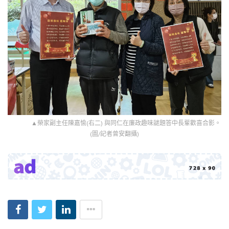
▲榮家副主任陳嘉愉(右二) 與同仁在廉政趣味謎題答中長輩歡喜合影。
(圖/記者曾安翻攝)