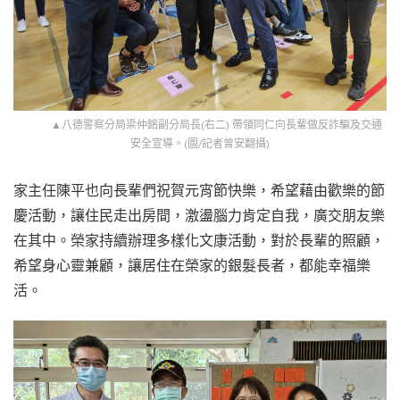
▲八德警察分局梁仲銘副分局長(右二) 帶領同仁向長輩做反詐騙及交通
安全宣導。(圖/記者曾安翻攝)
家主任陳平也向長輩們祝賀元宵節快樂，希望藉由歡樂的節
慶活動，讓住民走出房間，激盪腦力肯定自我，廣交朋友樂
在其中。榮家持續辦理多樣化文康活動，對於長輩的照顧，
希望身心靈兼顧，讓居住在榮家的銀髮長者，都能幸福樂
活。