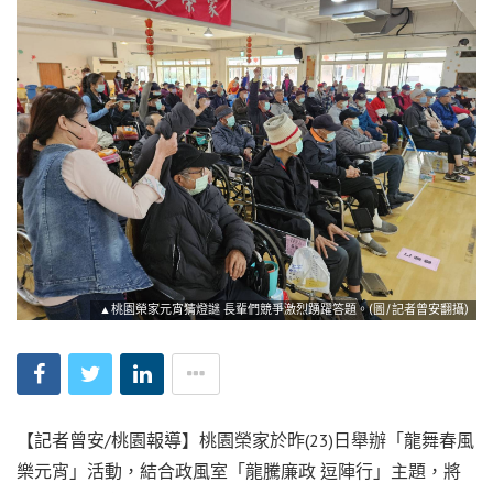
▲桃園榮家元宵猜燈謎 長輩們競爭激烈踴躍答題。(圖/記者曾安翻攝)
【記者曾安/桃園報導】桃園榮家於昨(23)日舉辦「龍舞春風
樂元宵」活動，結合政風室「龍騰廉政 逗陣行」主題，將