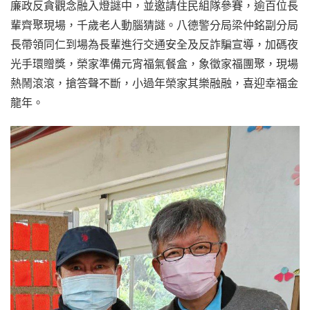
廉政反貪觀念融入燈謎中，並邀請住民組隊參賽，逾百位長
輩齊聚現場，千歲老人動腦猜謎。八德警分局梁仲銘副分局
長帶領同仁到場為長輩進行交通安全及反詐騙宣導，加碼夜
光手環贈獎，榮家準備元宵福氣餐盒，象徵家福團聚，現場
熱鬧滾滾，搶答聲不斷，小過年榮家其樂融融，喜迎幸福金
龍年。