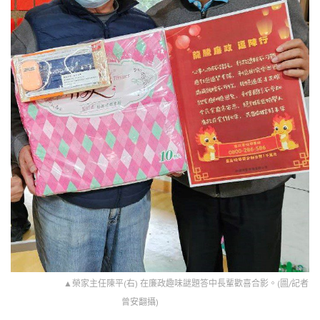
▲榮家主任陳平(右) 在廉政趣味謎題答中長輩歡喜合影。(圖/記者
曾安翻攝)