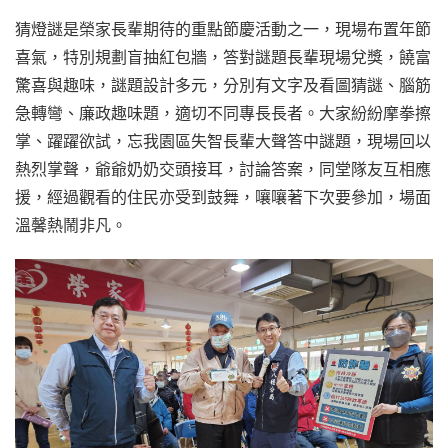
猜燈謎是榮家長輩期待的重點節慶活動之一，現場布置年節
喜氣，特別規劃盲抽紅包牆，答對謎題長輩現場兌獎，饒富
驚喜與趣味，謎題設計多元，分別有文字及看圖猜謎、腦筋
急轉彎、廉政趣味題，適切不同專長長者。大家紛紛摩拳擦
掌、躍躍欲試，忘我園區失智長輩大聲答中謎題，現場回以
熱烈掌聲，爺爺奶奶交頭接耳，討論答案，同堂隊友互相應
援，經過觀看的住民亦受到鼓舞，嚷嚷著下次要參加，場面
溫馨熱鬧非凡。