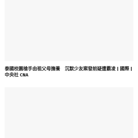
泰國校園槍手由祖父母撫養 沉默少友案發前疑遭霸凌 | 國際 |
中央社 CNA