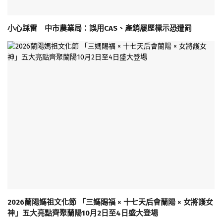
小心踩雷 中市農業局：誤用CAS、產銷履歷標示恐遭罰
2026蘭陽媽祖文化節 「三媽賜福 × 十七天后會蘭陽 × 女將護女
神」五大亮點齊聚蘭陽10月2日至4日盛大登場