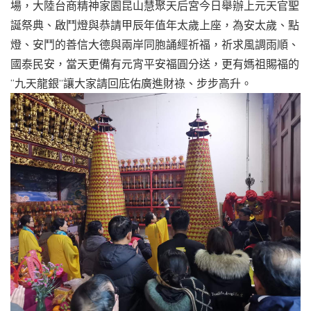
場，大陸台商精神家園昆山慧聚天后宮今日舉辦上元天官聖
誕祭典、啟鬥燈與恭請甲辰年值年太歲上座，為安太歲、點
燈、安鬥的善信大德與兩岸同胞誦經祈福，祈求風調雨順、
國泰民安，當天更備有元宵平安福圓分送，更有媽祖賜福的
“九天龍銀”讓大家請回庇佑廣進財祿、步步高升。