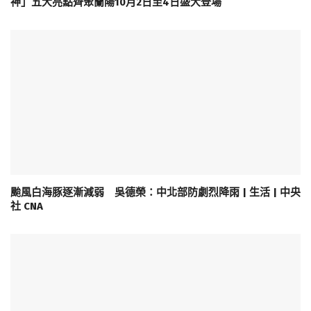
神」五大亮點齊聚蘭陽10月2日至4日盛大登場
颱風白海豚逐漸減弱 吳德榮：中北部防劇烈降雨 | 生活 | 中央
社 CNA