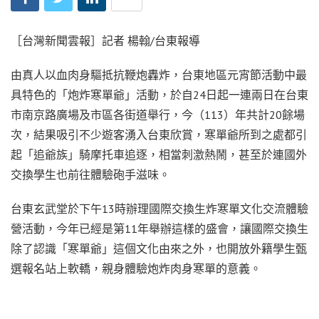
［台灣新聞雲報］記者 楊翰/台東報導
由真人以血肉身驅抵抗鞭炮轟炸，台東地區元宵節活動中最
具特色的「炮炸寒單爺」活動，於自24日起一連兩日在台東
市南京路廣場及市區各街道舉行，今（113）年共計20餘場
次，結果吸引不少遊客湧入台東欣賞，寒單爺所到之處都引
起「追爺族」騎摩托車追逐，相當刺激熱鬧，甚至於連國外
交換學生也前往體驗砲手滋味。
台東玄武堂於下午13時辦理國際交換生炸寒單文化交流體驗
營活動，今年已經是第11年舉辦這樣的盛會，讓國際交換生
除了認識「寒單爺」這個文化由來之外，也開放外籍學生甄
選報名站上軟轎，親身體驗炮炸肉身寒單的意義。