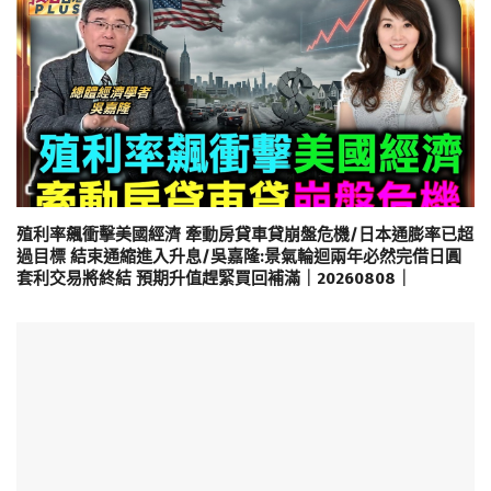
殖利率飆衝擊美國經濟 牽動房貸車貸崩盤危機/日本通膨率已超
過目標 結束通縮進入升息/吳嘉隆:景氣輪迴兩年必然完借日圓
套利交易將終結 預期升值趕緊買回補滿｜20260808｜