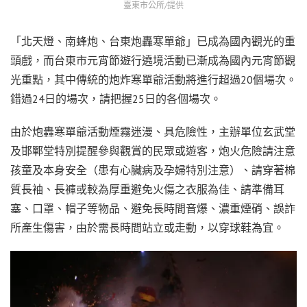
臺東市公所/提供
「北天燈、南蜂炮、台東炮轟寒單爺」已成為國內觀光的重
頭戲，而台東市元宵節遊行遶境活動已漸成為國內元宵節觀
光重點，其中傳統的炮炸寒單爺活動將進行超過20個場次。
錯過24日的場次，請把握25日的各個場次。
由於炮轟寒單爺活動煙霧迷漫、具危險性，主辦單位玄武堂
及邯鄲堂特別提醒參與觀賞的民眾或遊客，炮火危險請注意
孩童及本身安全（患有心臟病及孕婦特別注意）、請穿著棉
質長袖、長褲或較為厚重避免火傷之衣服為佳、請準備耳
塞、口罩、帽子等物品、避免長時間音爆、濃重煙硝、誤詐
所產生傷害，由於需長時間站立或走動，以穿球鞋為宜。