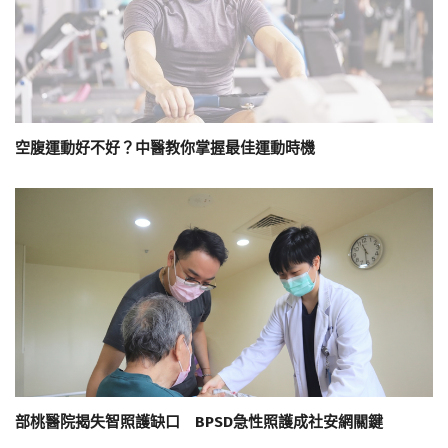
空腹運動好不好？中醫教你掌握最佳運動時機
部桃醫院揭失智照護缺口 BPSD急性照護成社安網關鍵