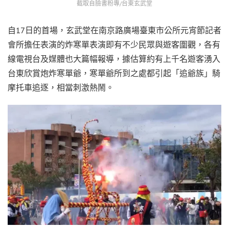
截取自臉書粉專/台東玄武堂
自17日的首場，玄武堂在南京路廣場臺東市公所元宵節記者
會所擔任表演的炸寒單表演即有不少民眾與遊客圍觀，各有
線電視台及媒體也大篇幅報導，據估算約有上千名遊客湧入
台東欣賞炮炸寒單爺，寒單爺所到之處都引起「追爺族」騎
摩托車追逐，相當刺激熱鬧。