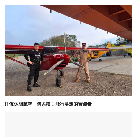
旺偉休閒航空 何孟揆：飛行夢想的實踐者