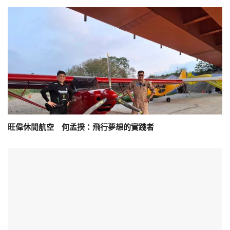
旺偉休閒航空 何孟揆：飛行夢想的實踐者