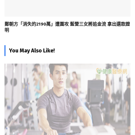
鄭朝方「消失的2190萬」遭圍攻 藍營三女將追金流 拿出還款證
明
You May Also Like!