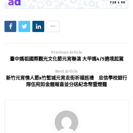
Previous Article
臺中媽祖國際觀光文化節元宵聯演 大甲媽4/5遶境起駕
Next Article
新竹元宵情人節x竹塹城元宵走街祈福巡禮 忠信學校遊行
隊伍宛如金龍報喜並分送紀念幣暨燈籠