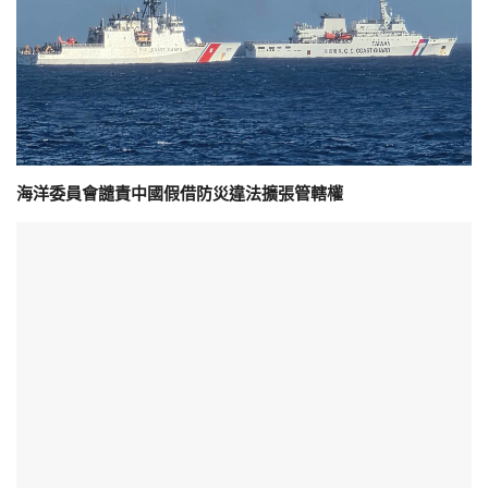
海洋委員會譴責中國假借防災違法擴張管轄權