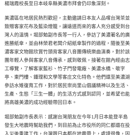
楊瑞霞校長至日本岐阜縣美濃市拜會仍印象深刻。
美濃區在地居民熱烈歡迎，主動邀請日本友人品嚐台灣茶並
致贈客家花布及藍染燈籠，讓遠道而來的客人充分感受到台
灣人的溫情。堀部勉副市長等一行人，參訪了美濃著名的廣
進勝紙傘，並由林榮君老闆介紹紙傘製作的過程，隨後至美
濃客家文物館欣賞竹頭背客家八音團傳統樂曲演奏，對於該
團年輕人參與客家八音傳承，感到敬佩，接著在館內經由志
工導覽，了解客家藍衫、竹子門發電廠、美濃水橋、敬字
亭、東門樓、鍾理和文學等客庄文化特色。他們還至美濃湖
參訪水雉復育工作，對於居民崇尚里山倡議精神以及生活、
生產、生態「三生一體」的生活方式感到認同，並希望也能
將高雄美濃的成功經驗帶回日本。
堀部勉副市長表示：感謝台灣朋友在今年1月日本能登半島
發生大地震時幫助我們，到目前為止市役所的同仁都還在投
入災後重建工作，台灣跟日本都在地震帶上，處境很像，因