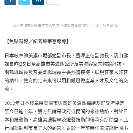
台日美濃市疫後重啟文化交流 見證雙方深厚情誼。〈圖／記者翻攝〉
【焦點時報／記者蔡宗憲報導】
日本岐阜縣美濃市堀部勉副市長、豊澤正信副議長、清山健
課長昨(23)日至高雄市美濃區公所及美濃客家文物館拜訪，
謝鶴琳區長及客委會楊瑞霞主委熱情接待，展現客家人好客
的精神，雙方約定未來可以用和紙燈做產業人才及文化的交
流。
2012年日本岐阜縣美濃市與高雄美濃區締結友好交流協定
至今已逾十年，雙方無論是政府或民間的來往熱絡，對於日
本和紙藝術、高雄美濃製傘及燈藝技術的傳承有所助益。此
行堀部勉副市長等人的到來，對於十年前時任美濃龍肚國小