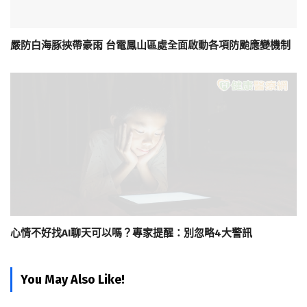
嚴防白海豚挾帶豪雨 台電鳳山區處全面啟動各項防颱應變機制
心情不好找AI聊天可以嗎？專家提醒：別忽略4大警訊
You May Also Like!