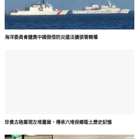
海洋委員會譴責中國假借防災違法擴張管轄權
珍貴古砲重現左堆蕭屋，傳承六堆保鄉衛土歷史記憶