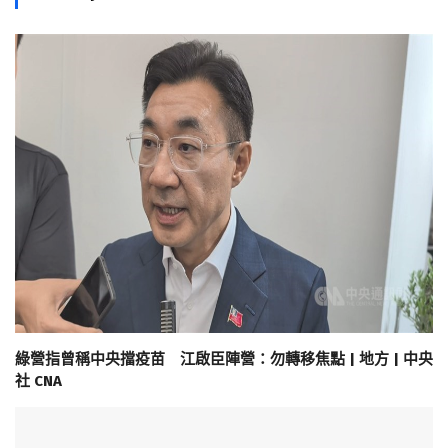
綠營指曾稱中央擋疫苗 江啟臣陣營：勿轉移焦點 | 地方 | 中央
社 CNA