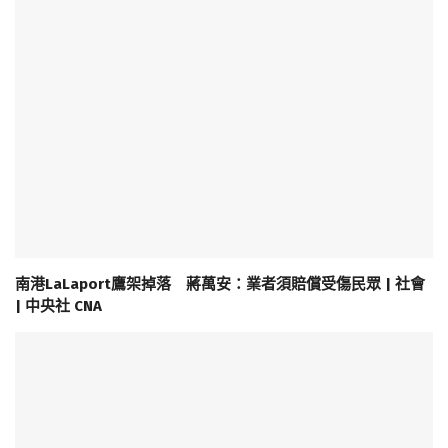
南港LaLaport鷹架掉落 蔣萬安：業者須賠償受傷民眾 | 社會
| 中央社 CNA