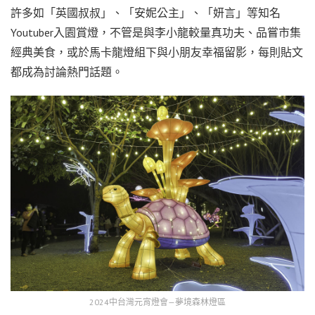
許多如「英國叔叔」、「安妮公主」、「妍言」等知名
Youtuber入園賞燈，不管是與李小龍較量真功夫、品嘗市集
經典美食，或於馬卡龍燈組下與小朋友幸福留影，每則貼文
都成為討論熱門話題。
2024中台灣元宵燈會—夢境森林燈區