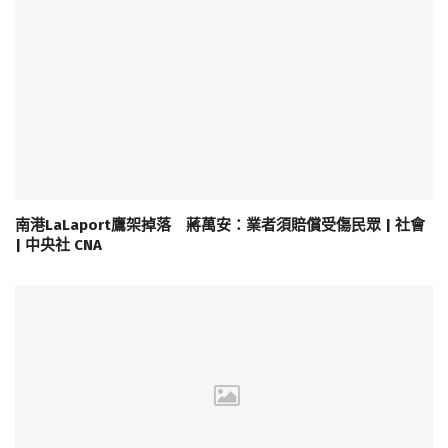
南港LaLaport鷹架掉落 蔣萬安：業者須賠償受傷民眾 | 社會
| 中央社 CNA