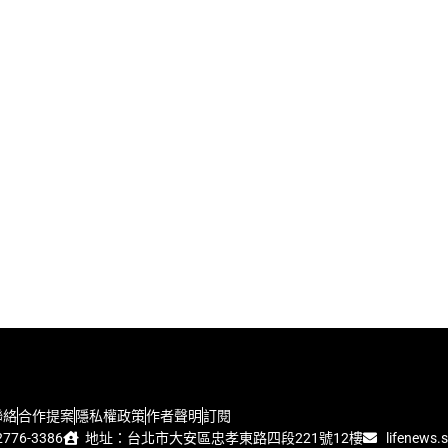
聯絡
合作提案
隱私權政策
作者聲明
訂閱
776-3386
地址：台北市大安區忠孝東路四段221號12樓
lifenews.