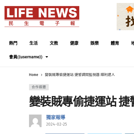
熱門
生活
文教
健康
娛樂
體育
會員({username})
Home
變裝賊專偷捷運站 捷警調閱監視器 順利逮人
合作媒體
變裝賊專偷捷運站 捷
獨家報導
2024-02-25