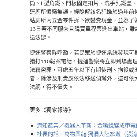
筒、L型角鐵、門板固定扣片、洗手乳鐵盒
運廁所慣竊無誤。經瞭解該名犯嫌於過年前
站廁所內五金零件拆下欲變賣現金，並為了躲避
13日著不同服裝且購買單程票進出車站，
送法辦。
捷運警察隊呼籲，若民眾於捷運系統發現可
撥打110報案電話，捷運警察將立即到場處
法竊盜罪，可處五年以下有期徒刑、拘役或
者，除涉及刑責應依法移送偵辦外，還可依
法網，得不償失。
更多《獨家報導》
淯知產業／機器人革新：金嗓蛻變成甲電
社長的話／萬物興龍 獨漏大陸旅遊（張