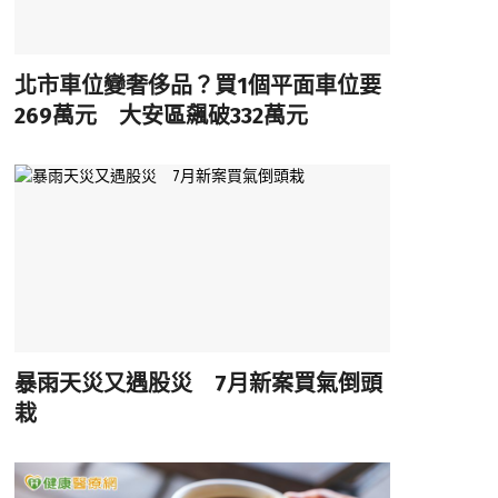
北市車位變奢侈品？買1個平面車位要
269萬元 大安區飆破332萬元
暴雨天災又遇股災 7月新案買氣倒頭
栽