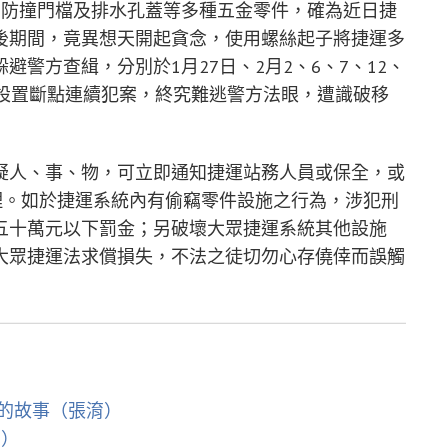
、防撞門檔及排水孔蓋等多種五金零件，確為近日捷
後期間，竟異想天開起貪念，使用螺絲起子將捷運多
警方查緝，分別於1月27日、2月2、6、7、12、
雖設置斷點連續犯案，終究難逃警方法眼，遭識破移
疑人、事、物，可立即通知捷運站務人員或保全，或
理。如於捷運系統內有偷竊零件設施之行為，涉犯刑
五十萬元以下罰金；另破壞大眾捷運系統其他設施
大眾捷運法求償損失，不法之徒切勿心存僥倖而誤觸
的故事（張淯）
淯）