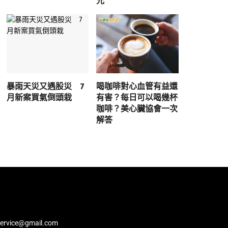
元
暴雨天災又遇股災 7
喝咖啡對心血管有益還
月新案買氣倒頭栽
有害？每日可以喝幾杯
咖啡？美心臟協會一次
解答
service@gmail.com