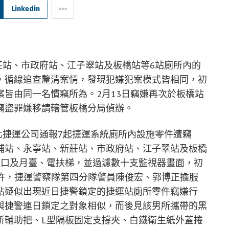
Linkedin
新莊站、市政府站、江子翠站及板橋站等6站廁所內的
，循線追查釐清案情，發現犯嫌犯案模式皆相同，初
皆由同一名慣竊所為。2月13日竊嫌再次於板橋站
竊盜罪嫌移請轄管板橋分局偵辦。
臺北捷運公司通報7起捷運系統廁所內設施零件遭竊
埔站、永寧站、新莊站、市政府站、江子翠站及板橋
入口及月臺、電扶梯，並過濾數十支監視器畫面，初
13時許，捷運警察隊第四分隊警員陳俊宏、郭博正擔服
站疑似出現近日捷警鎖定的捷運站廁所零件竊嫌行
與捷警連日鎖定之對象相似，而後見該男所攜帶的黑
所輔助把、L型隔板固定支撐夾、白鐵衛生紙外蓋捲