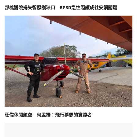
部桃醫院揭失智照護缺口 BPSD急性照護成社安網關鍵
旺偉休閒航空 何孟揆：飛行夢想的實踐者