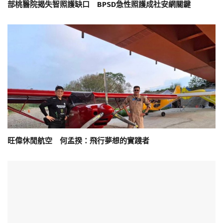
部桃醫院揭失智照護缺口 BPSD急性照護成社安網關鍵
旺偉休閒航空 何孟揆：飛行夢想的實踐者