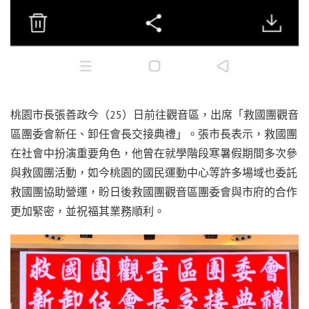
桃園市長張善政今（25）日前往觀音區，出席「救國團觀音
區團委會新任、卸任會長交接典禮」。張市長表示，救國團
在社會中扮演重要角色，他曾在就學階段寒暑假期間多次參
與救國團活動，如今桃園的國民運動中心等許多場域也委託
救國團協助營運，盼日後救國團觀音區團委會與市府的合作
更加緊密，並祝福其業務順利。