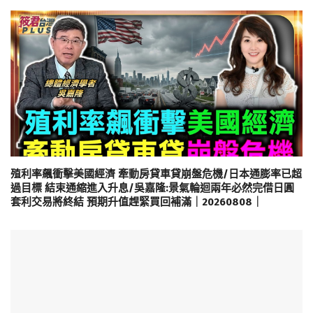
殖利率飆衝擊美國經濟 牽動房貸車貸崩盤危機/日本通膨率已超
過目標 結束通縮進入升息/吳嘉隆:景氣輪迴兩年必然完借日圓
套利交易將終結 預期升值趕緊買回補滿｜20260808｜