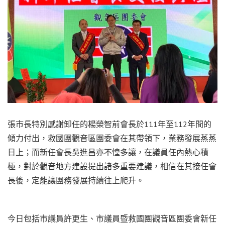
張市長特別感謝卸任的楊榮智前會長於111年至112年間的
傾力付出，救國團觀音區團委會在其帶領下，業務發展蒸蒸
日上；而新任會長吳進昌亦不惶多讓，在議員任內熱心積
極，對於觀音地方建設提出諸多重要建議，相信在其接任會
長後，定能讓團務發展持續往上爬升。
今日包括市議員許更生、市議員暨救國團觀音區團委會新任