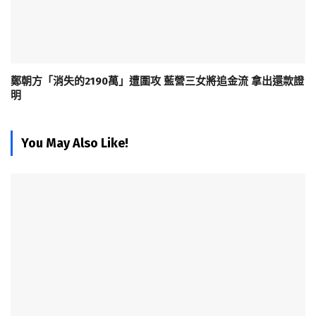
鄭朝方「消失的2190萬」遭圍攻 藍營三女將追金流 拿出還款證
明
You May Also Like!