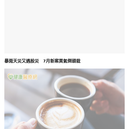
暴雨天災又遇股災 7月新案買氣倒頭栽