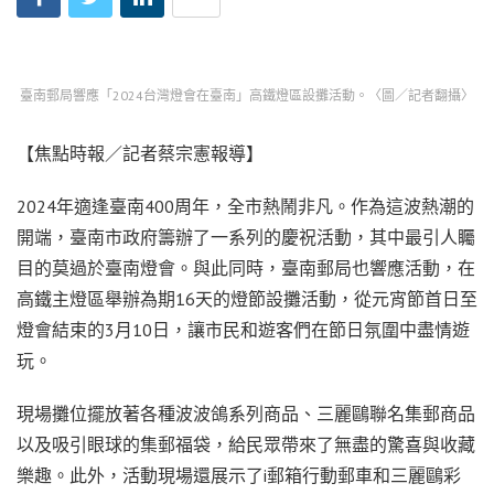
臺南郵局響應「2024台灣燈會在臺南」高鐵燈區設攤活動。〈圖／記者翻攝〉
【焦點時報／記者蔡宗憲報導】
2024年適逢臺南400周年，全市熱鬧非凡。作為這波熱潮的
開端，臺南市政府籌辦了一系列的慶祝活動，其中最引人矚
目的莫過於臺南燈會。與此同時，臺南郵局也響應活動，在
高鐵主燈區舉辦為期16天的燈節設攤活動，從元宵節首日至
燈會結束的3月10日，讓市民和遊客們在節日氛圍中盡情遊
玩。
現場攤位擺放著各種波波鴿系列商品、三麗鷗聯名集郵商品
以及吸引眼球的集郵福袋，給民眾帶來了無盡的驚喜與收藏
樂趣。此外，活動現場還展示了i郵箱行動郵車和三麗鷗彩