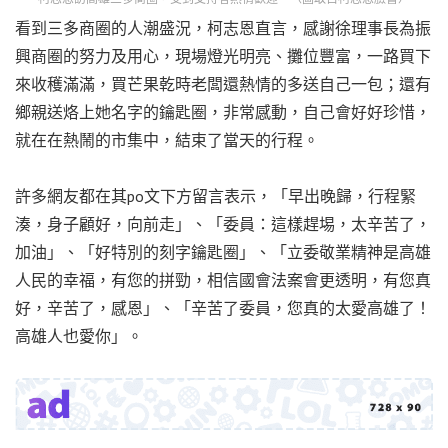
看到三多商圈的人潮盛況，柯志恩直言，感謝徐理事長為振
興商圈的努力及用心，現場燈光明亮、攤位豐富，一路買下
來收穫滿滿，買芒果乾時老闆還熱情的多送自己一包；還有
鄉親送烙上她名字的鑰匙圈，非常感動，自己會好好珍惜，
就在在熱鬧的市集中，結束了當天的行程。
許多網友都在其po文下方留言表示，「早出晚歸，行程緊
湊，身子顧好，向前走」、「委員：這樣趕埸，太辛苦了，
加油」、「好特別的刻字鑰匙圈」、「立委敬業精神是高雄
人民的幸福，有您的拼勁，相信國會法案會更透明，有您真
好，辛苦了，感恩」、「辛苦了委員，您真的太愛高雄了！
高雄人也愛你」。