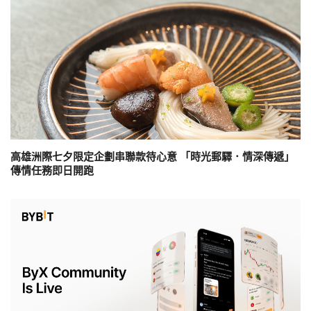
高雄洲際七夕限定企劃串聯款待心意 「時光郵驛．情深傳遞」
傳情任務即日開跑