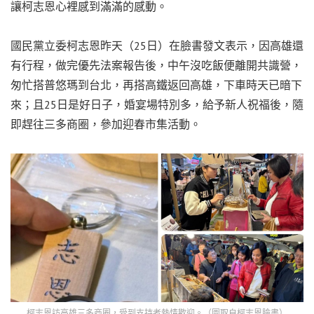
讓柯志恩心裡感到滿滿的感動。
國民黨立委柯志恩昨天（25日）在臉書發文表示，因高雄還
有行程，做完優先法案報告後，中午沒吃飯便離開共識營，
匆忙搭普悠瑪到台北，再搭高鐵返回高雄，下車時天已暗下
來；且25日是好日子，婚宴場特別多，給予新人祝福後，隨
即趕往三多商圈，參加迎春市集活動。
柯志恩訪高雄三多商圈，受到支持者熱情歡迎。（圖取自柯志恩臉書）