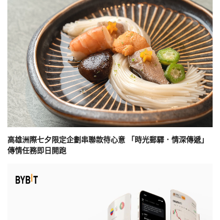
高雄洲際七夕限定企劃串聯款待心意 「時光郵驛．情深傳遞」
傳情任務即日開跑