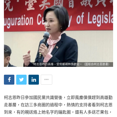
柯志恩昨訪高雄，受到鄉親熱情歡迎。（圖取自柯志恩臉書）
柯志恩昨日參加國民黨共識營後，立即風塵僕僕趕到高雄勤
走基層，在訪三多商圈的過程中，熱情的支持者看到柯志恩
到來，有的親送烙上她名字的鑰匙圈，還有人多送芒果包，