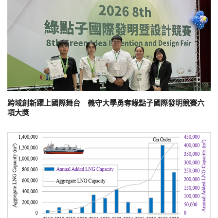
跨域創新躍上國際舞台 義守大學勇奪綠點子國際發明競賽六
項大獎