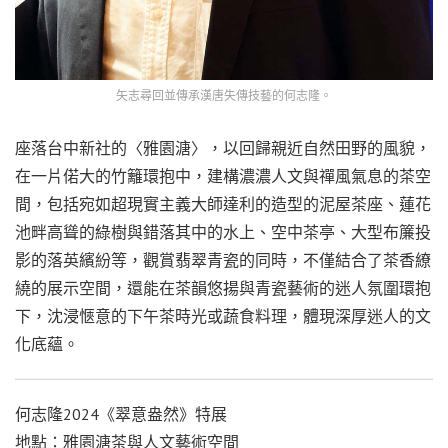
矢志尋回並傳承漢唐失傳技藝的何志隆。
座落台中新社的〈雅園溏〉，以回歸親近自然田野的風貌，
在一片偌大的竹籬環抱中，建構濃濃人文與禪風氣息的茶空
間，包括宛如超現實主義大師達利的造型的泥屋茶座、蓮花
池畔高聳的綠樹與錯落其中的水上、空中茶亭、大型布簾投
影的落英繽紛等，觀賞翡翠青瓷的同時，不僅結合了茶香繚
繞的展示空間，還能在茶韻悠揚與青瓷藝術的迷人氛圍環抱
下，沈浸愜意的下午茶時光或蔬食料理，體現深厚迷人的文
化底蘊。
何志隆2024《翠意盎然》特展
地點：雅園溏茶與人文藝術空間