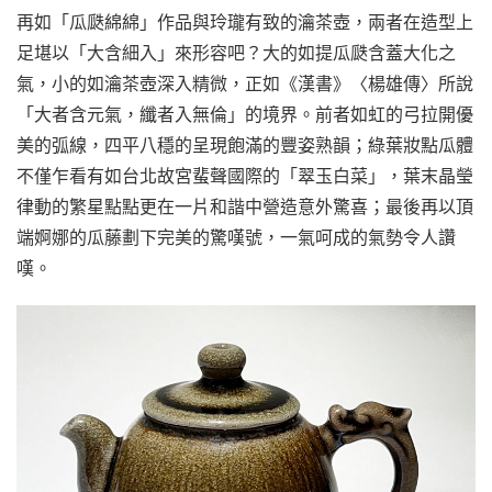
再如「瓜瓞綿綿」作品與玲瓏有致的瀹茶壺，兩者在造型上
足堪以「大含細入」來形容吧？大的如提瓜瓞含蓋大化之
氣，小的如瀹茶壺深入精微，正如《漢書》〈楊雄傳〉所說
「大者含元氣，纖者入無倫」的境界。前者如虹的弓拉開優
美的弧線，四平八穩的呈現飽滿的豐姿熟韻；綠葉妝點瓜體
不僅乍看有如台北故宮蜚聲國際的「翠玉白菜」，葉末晶瑩
律動的繁星點點更在一片和諧中營造意外驚喜；最後再以頂
端婀娜的瓜藤劃下完美的驚嘆號，一氣呵成的氣勢令人讚
嘆。