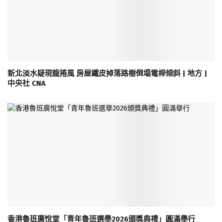
新北淡水疑現龍捲風 房屋鐵皮掉落路樹倒塌電桿傾斜 | 地方 |
中央社 CNA
香港魯班廣悅堂「青年魯班選舉2026頒獎典禮」圓滿舉行