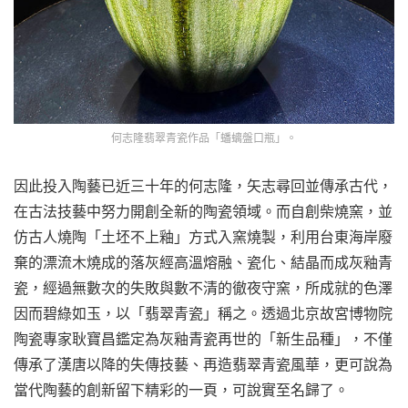
何志隆翡翠青瓷作品「蟠螭盤口瓶」。
因此投入陶藝已近三十年的何志隆，矢志尋回並傳承古代，
在古法技藝中努力開創全新的陶瓷領域。而自創柴燒窯，並
仿古人燒陶「土坯不上釉」方式入窯燒製，利用台東海岸廢
棄的漂流木燒成的落灰經高溫熔融、瓷化、結晶而成灰釉青
瓷，經過無數次的失敗與數不清的徹夜守窯，所成就的色澤
因而碧綠如玉，以「翡翠青瓷」稱之。透過北京故宮博物院
陶瓷專家耿寶昌鑑定為灰釉青瓷再世的「新生品種」，不僅
傳承了漢唐以降的失傳技藝、再造翡翠青瓷風華，更可說為
當代陶藝的創新留下精彩的一頁，可說實至名歸了。