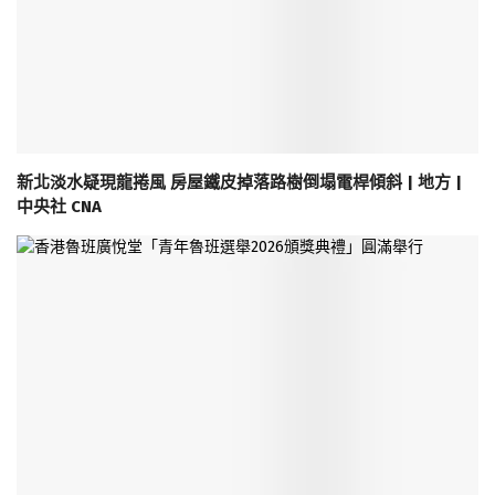
新北淡水疑現龍捲風 房屋鐵皮掉落路樹倒塌電桿傾斜 | 地方 |
中央社 CNA