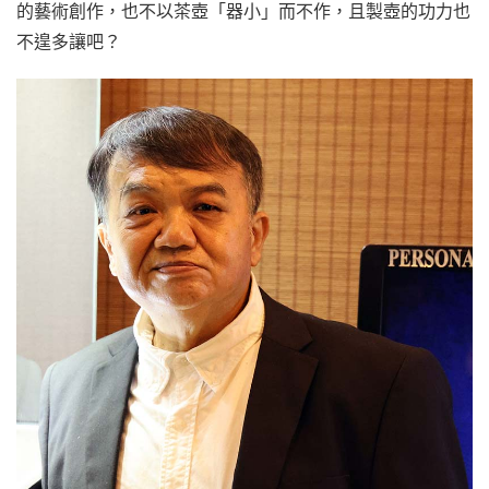
的藝術創作，也不以茶壺「器小」而不作，且製壺的功力也
不遑多讓吧？