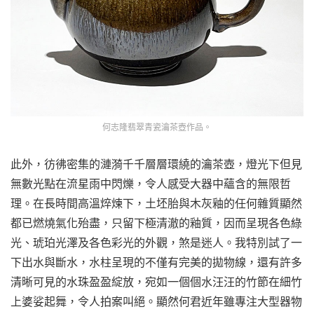
何志隆翡翠青瓷瀹茶壺作品。
此外，彷彿密集的漣漪千千層層環繞的瀹茶壺，燈光下但見
無數光點在流星雨中閃爍，令人感受大器中蘊含的無限哲
理。在長時間高溫焠煉下，土坯胎與木灰釉的任何雜質顯然
都已燃燒氣化殆盡，只留下極清澈的釉質，因而呈現各色綠
光、琥珀光澤及各色彩光的外觀，煞是迷人。我特別試了一
下出水與斷水，水柱呈現的不僅有完美的拋物線，還有許多
清晰可見的水珠盈盈綻放，宛如一個個水汪汪的竹節在細竹
上婆娑起舞，令人拍案叫絕。顯然何君近年雖專注大型器物