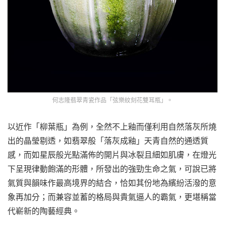
何志隆翡翠青瓷作品「弦樂紋刻花雙耳瓶」。
以近作「柳葉瓶」為例，全然不上釉而僅利用自然落灰所燒
出的晶瑩剔透，如翡翠般「落灰成釉」天青自然的通透質
感，而如星辰般光點滿佈的開片與冰裂且細如肌膚，在燈光
下呈現律動飽滿的形體，所發出的強勁生命之氣，可說已將
氣質與韻味作最高境界的結合，恰如其份地為繽紛活潑的意
象再加分；而兼容並蓄的格局與貴氣逼人的霸氣，更堪稱當
代嶄新的陶藝經典。