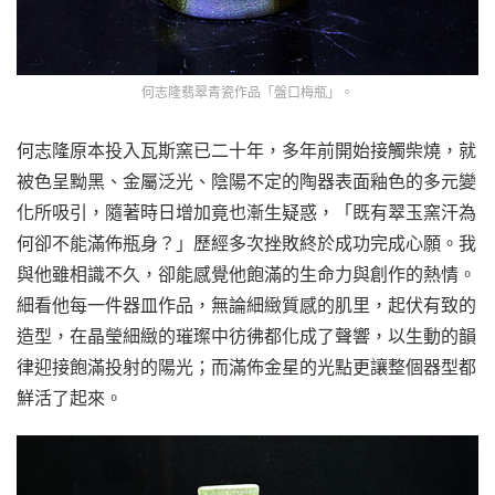
何志隆翡翠青瓷作品「盤口梅瓶」。
何志隆原本投入瓦斯窯已二十年，多年前開始接觸柴燒，就
被色呈黝黑、金屬泛光、陰陽不定的陶器表面釉色的多元變
化所吸引，隨著時日增加竟也漸生疑惑，「既有翠玉窯汗為
何卻不能滿佈瓶身？」歷經多次挫敗終於成功完成心願。我
與他雖相識不久，卻能感覺他飽滿的生命力與創作的熱情。
細看他每一件器皿作品，無論細緻質感的肌里，起伏有致的
造型，在晶瑩細緻的璀璨中彷彿都化成了聲響，以生動的韻
律迎接飽滿投射的陽光；而滿佈金星的光點更讓整個器型都
鮮活了起來。