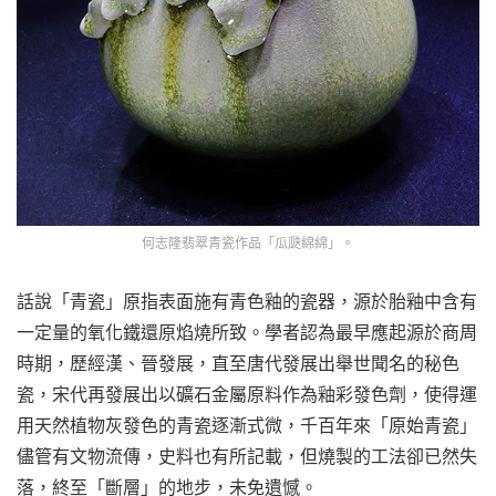
何志隆翡翠青瓷作品「瓜瓞綿綿」。
話說「青瓷」原指表面施有青色釉的瓷器，源於胎釉中含有
一定量的氧化鐵還原焰燒所致。學者認為最早應起源於商周
時期，歷經漢、晉發展，直至唐代發展出舉世聞名的秘色
瓷，宋代再發展出以礦石金屬原料作為釉彩發色劑，使得運
用天然植物灰發色的青瓷逐漸式微，千百年來「原始青瓷」
儘管有文物流傳，史料也有所記載，但燒製的工法卻已然失
落，終至「斷層」的地步，未免遺憾。