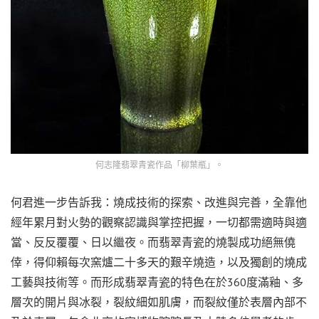
何志隆翡翠青瓷作品「柳葉瓶」。
何君進一步告訴我：燒成技術的探索、改進與完善，全靠他
經年累月對火勢的觀察認識與掌控把握，一切都需適時與適
當、反反覆覆、日以繼夜。而翡翠青瓷的燒製成功絕無僥
倖，得仰賴每次窯爐二十多天的艱辛燒造，以及獨創的燒成
工藝與技術等。而形成翡翠青瓷的特色在於360度滿釉、多
層次的開片與冰裂，裂紋細如肌膚，而裂紋僅於表層內部不