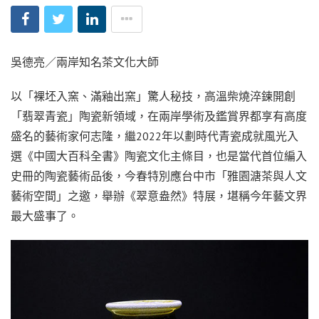
吳德亮／兩岸知名茶文化大師
以「裸坯入窯、滿釉出窯」驚人秘技，高溫柴燒淬鍊開創
「翡翠青瓷」陶瓷新領域，在兩岸學術及鑑賞界都享有高度
盛名的藝術家何志隆，繼2022年以劃時代青瓷成就風光入
選《中國大百科全書》陶瓷文化主條目，也是當代首位編入
史冊的陶瓷藝術品後，今春特別應台中市「雅園溏茶與人文
藝術空間」之邀，舉辦《翠意盎然》特展，堪稱今年藝文界
最大盛事了。