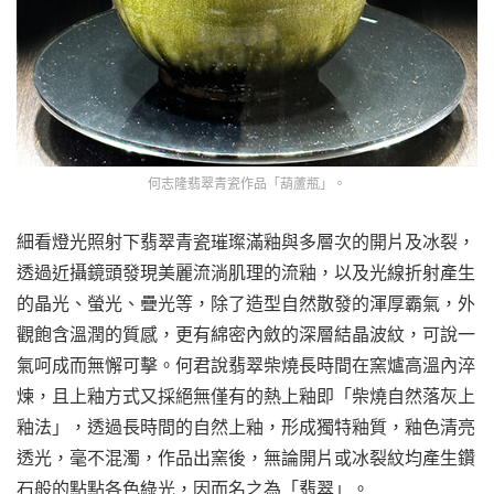
何志隆翡翠青瓷作品「葫蘆瓶」。
細看燈光照射下翡翠青瓷璀璨滿釉與多層次的開片及冰裂，
透過近攝鏡頭發現美麗流淌肌理的流釉，以及光線折射產生
的晶光、螢光、疊光等，除了造型自然散發的渾厚霸氣，外
觀飽含溫潤的質感，更有綿密內斂的深層結晶波紋，可說一
氣呵成而無懈可擊。何君說翡翠柴燒長時間在窯爐高溫內淬
煉，且上釉方式又採絕無僅有的熱上釉即「柴燒自然落灰上
釉法」，透過長時間的自然上釉，形成獨特釉質，釉色清亮
透光，毫不混濁，作品出窯後，無論開片或冰裂紋均產生鑽
石般的點點各色綠光，因而名之為「翡翠」。