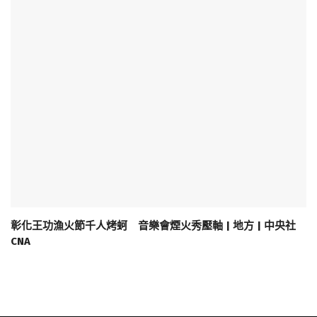
彰化王功漁火節千人烤蚵 音樂會煙火秀壓軸 | 地方 | 中央社
CNA