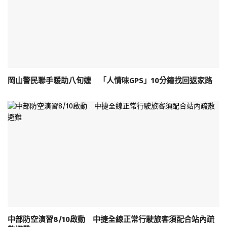
岡山警民聯手暖助八旬嬤 「人情味GPS」10分鐘找回返家路
中部防空演習8/10啟動 中捷全線正常行駛旅客須配合站內疏