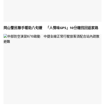
岡山警民聯手暖助八旬嬤 「人情味GPS」10分鐘找回返家路