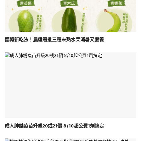
翻轉新吃法！農糧署推三種未熟水果消暑又營養
成人肺鏈疫苗升級20或21價 8/10起公費1劑搞定