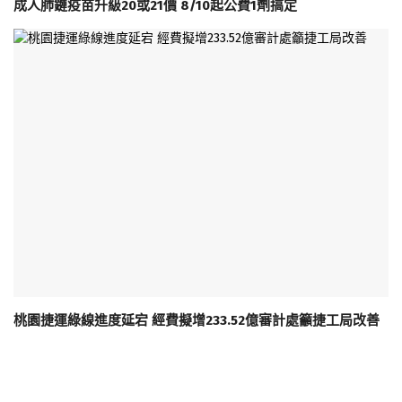
成人肺鏈疫苗升級20或21價 8/10起公費1劑搞定
桃園捷運綠線進度延宕 經費擬增233.52億審計處籲捷工局改善