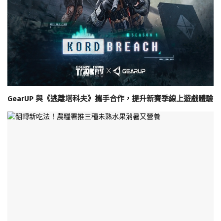
GearUP 與《逃離塔科夫》攜手合作，提升新賽季線上遊戲體驗