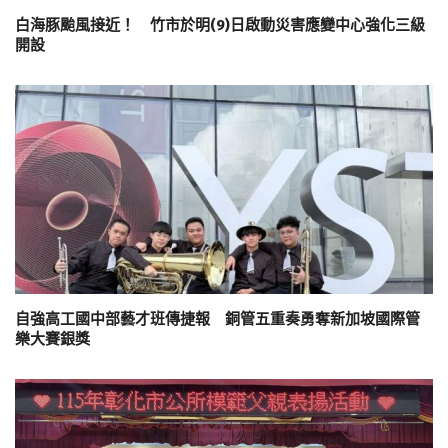
白海豚颱風接近！ 竹市於明(9)日啟動災害應變中心強化三級
開設
自強高工國中部藝才班傳捷報 銅管五重奏勇奪新加坡國際管
樂大賽銀獎