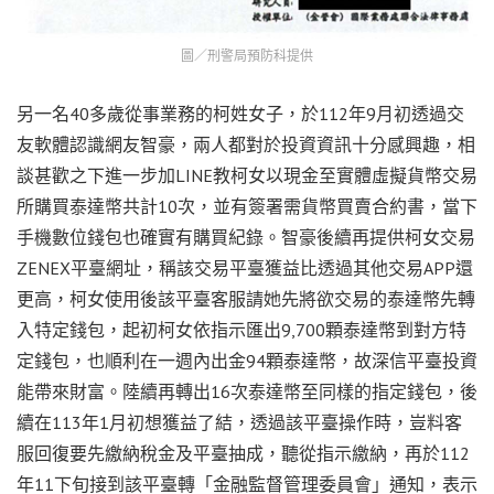
圖／刑警局預防科提供
另一名40多歲從事業務的柯姓女子，於112年9月初透過交
友軟體認識網友智豪，兩人都對於投資資訊十分感興趣，相
談甚歡之下進一步加LINE教柯女以現金至實體虛擬貨幣交易
所購買泰達幣共計10次，並有簽署需貨幣買賣合約書，當下
手機數位錢包也確實有購買紀錄。智豪後續再提供柯女交易
ZENEX平臺網址，稱該交易平臺獲益比透過其他交易APP還
更高，柯女使用後該平臺客服請她先將欲交易的泰達幣先轉
入特定錢包，起初柯女依指示匯出9,700顆泰達幣到對方特
定錢包，也順利在一週內出金94顆泰達幣，故深信平臺投資
能帶來財富。陸續再轉出16次泰達幣至同樣的指定錢包，後
續在113年1月初想獲益了結，透過該平臺操作時，豈料客
服回復要先繳納稅金及平臺抽成，聽從指示繳納，再於112
年11下旬接到該平臺轉「金融監督管理委員會」通知，表示