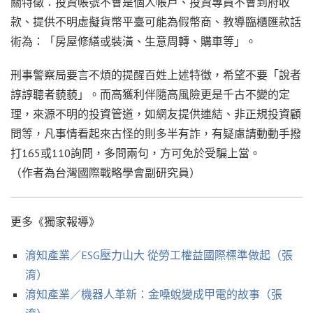
關特徵：投資帳號不會是個人帳戶、投資專員不會到府收
款、提供不明虛擬貨幣平臺可能為假幣商、教導臨櫃匯款話
術為：「房屋修繕或裝潢、生意周轉、購車等」。
刑事警察局要言不煩的提醒百姓上述特徵，希望不要「說者
諄諄聽者藐藐」。而高獲利伴隨高風險更是千古不變的定
理，來源不明的投資管道，如網友提供連結、非正規投資顧
問等，凡事情看起來古怪的則多半有詐，有疑慮請動動手撥
打165或110詢問，多問兩句，方可免於受騙上當。
（作者為台灣國際戰略學會副研究員）
更多《獨家報導》
淯知產業／ESG壓力山大 從勞工權益國際標準做起（張
淯）
淯知產業／機器人革新：金嗓蛻變成甲電的故事（張