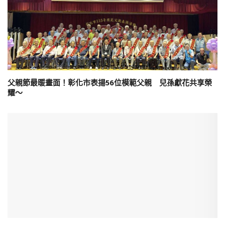
父親節最暖畫面！彰化市表揚56位模範父親 兒孫獻花共享榮
耀～