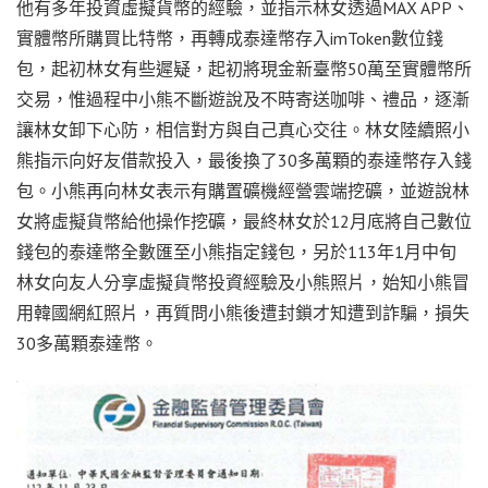
他有多年投資虛擬貨幣的經驗，並指示林女透過MAX APP、
實體幣所購買比特幣，再轉成泰達幣存入imToken數位錢
包，起初林女有些遲疑，起初將現金新臺幣50萬至實體幣所
交易，惟過程中小熊不斷遊說及不時寄送咖啡、禮品，逐漸
讓林女卸下心防，相信對方與自己真心交往。林女陸續照小
熊指示向好友借款投入，最後換了30多萬顆的泰達幣存入錢
包。小熊再向林女表示有購置礦機經營雲端挖礦，並遊說林
女將虛擬貨幣給他操作挖礦，最終林女於12月底將自己數位
錢包的泰達幣全數匯至小熊指定錢包，另於113年1月中旬
林女向友人分享虛擬貨幣投資經驗及小熊照片，始知小熊冒
用韓國網紅照片，再質問小熊後遭封鎖才知遭到詐騙，損失
30多萬顆泰達幣。