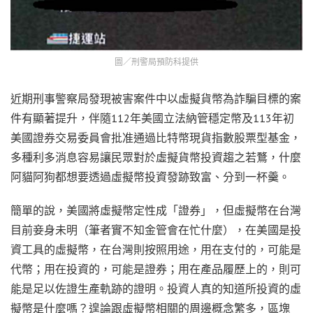
圖／刑警局預防科提供
近期刑事警察局發現被害案件中以虛擬貨幣為詐騙目標的案
件有顯著提升，伴隨112年美國立法納管穩定幣及113年初
美國證券交易委員會批准通過比特幣現貨指數股票型基金，
多種利多消息容易讓民眾對於虛擬貨幣投資趨之若鶩，什麼
阿貓阿狗都想要透過虛擬幣投資發跡致富、分到一杯羹。
簡單的說，美國將虛擬幣定性成「證券」，但虛擬幣在台灣
目前妾身未明（筆者實不知金管會在忙什麼），在美國是投
資工具的虛擬幣，在台灣則按照用途，用在支付的，可能是
代幣；用在投資的，可能是證券；用在產品履歷上的，則可
能是足以佐證生產軌跡的證明。投資人真的知道所投資的虛
擬幣是什麼嗎？遑論跟虛擬幣相關的周邊概念繁多，區塊