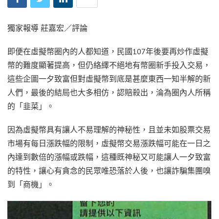
獨家報導 莊嘉宏／評論
即便在虛擬幣圈內的人都知道，民國107年後要再炒作虛擬
幣的難度顯著提高，但仍絡繹不絕地有幣圈新手投入交易，
這些企圖一夕致富但對虛擬幣到底是甚麼東西一知半解的新
人們，最後的結局也大多相仿，認賠殺出，淪為圈內人所稱
的「韭菜」。
因為虛擬幣具有讓人不易理解的神秘性，且並未如股票交易
市場有每日漲跌幅的限制，虛擬幣交易漲跌幅可能在一日之
內達到數倍的漲幅或跌幅，這種既神秘又可能讓人一夕致富
的特性，讓心有貪念的民眾唯恐落於人後，也讓詐騙集團嗅
到「商機」。