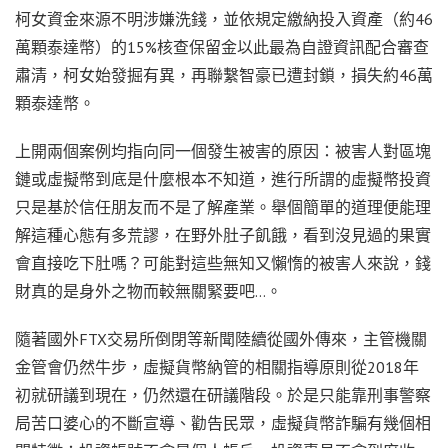
柯女資金來源不明涉嫌洗錢，並依規定繳納投入資產（約46
萬顆泰達幣）的15%核查保留金以此最為自證資訊配合審查
肅清，柯女始發掘有異，再聯繫智豪已遭封鎖，損失約46萬
顆泰達幣。
上開兩個案例均指向同一個發生被害的原因：被害人對區塊
鏈或虛擬幣到底是什麼根本不知道，進行所謂的虛擬幣投資
只是基於信任朋友而不是了解產業。舉個簡單的道理便能理
解這種心態有多荒謬，在野外肚子飢餓，看到沒見過的果實
會直接吃下肚嗎？可能對這些無知又懶惰的被害人來說，錢
財真的是身外之物而較無關緊要吧…。
隨著國外FTX交易所倒閉等新聞陸續從國外傳來，主管機關
金管會仍然牛步，虛擬貨幣納管的相關指導原則從2018年
初就研議到現在，仍然還在研議階段。於是只能靠刑事警察
局苦口婆心的不斷宣導、勸告民眾，虛擬貨幣詐騙有幾個相