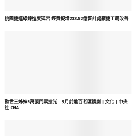
桃園捷運綠線進度延宕 經費擬增233.52億審計處籲捷工局改善
勸世三姊妹5萬張門票搶光 9月前進百老匯讀劇 | 文化 | 中央
社 CNA