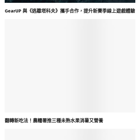
GearUP 與《逃離塔科夫》攜手合作，提升新賽季線上遊戲體驗
翻轉新吃法！農糧署推三種未熟水果消暑又營養