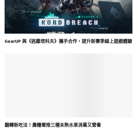
GearUP 與《逃離塔科夫》攜手合作，提升新賽季線上遊戲體驗
翻轉新吃法！農糧署推三種未熟水果消暑又營養