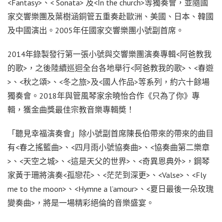
<Fantasy>、< Sonata> 及<In the church>等獨奏會，並隨國
家交響樂團及葉樹涵銅管五重奏赴歐洲、美國、日本、韓國
及中國演出。2005年任國家交響樂團小號副首席。
2014年錄製發行第一張小號與交響樂團演奏專輯<阿爸教我
的歌>，之後陸續巡迴全台各地舉行<阿爸教我的歌>、<春遊
>、<秋之頌>、<冬之旅>及<國人作品>等系列，約六十餘場
獨奏會。2018年與管風琴家余曉怡合作《只為了你》專
輯，獲金曲獎最佳宗教音樂專輯奬！
「聽見幸福演奏會」除小號副首席陳長伯帶來的帶來的曲目
有<春之搖籃曲>、<四月雨小號協奏曲>、<協奏曲第二樂章
>、<天空之城>、<這是天父的世界>、<奇異恩典外>，鋼琴
家黃于珊將演奏<孤戀花>、<茫茫到深更>、<Valse>、<Fly
me to the moon>、<Hymne a l’amour>、<夏日最後一朵玫瑰
變奏曲>，將是一場精彩絕倫的音樂盛宴。