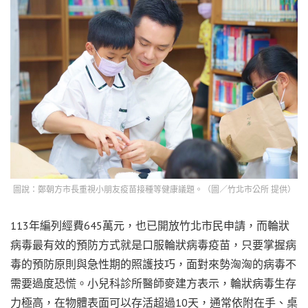
圖說：鄭朝方市長重視小朋友疫苗接種等健康議題。（圖／竹北市公所 提供）
113年編列經費645萬元，也已開放竹北市民申請，而輪狀
病毒最有效的預防方式就是口服輪狀病毒疫苗，只要掌握病
毒的預防原則與急性期的照護技巧，面對來勢洶洶的病毒不
需要過度恐慌。小兒科診所醫師麥建方表示，輪狀病毒生存
力極高，在物體表面可以存活超過10天，通常依附在手、桌