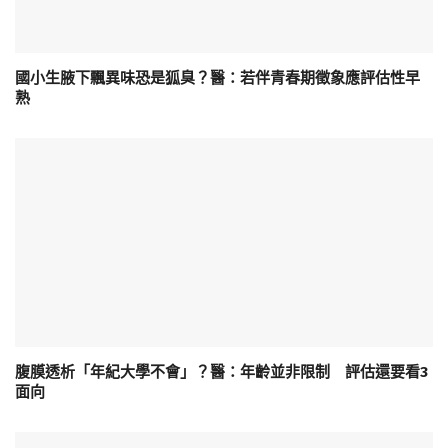
國小生腋下飄異味恐是狐臭？醫：若伴青春期徵象應評估性早
熟
腹膜透析「年紀大學不會」？醫：年齡並非限制 評估還要看3
面向