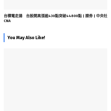
台積電走揚 台股開高漲逾430點突破44800點 | 證券 | 中央社
CNA
You May Also Like!