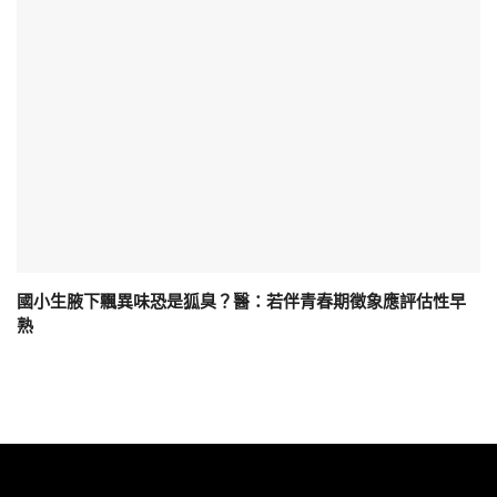
國小生腋下飄異味恐是狐臭？醫：若伴青春期徵象應評估性早
熟