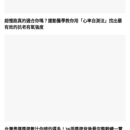
超慢跑真的適合你嗎？運動醫學教你用「心率自測法」找出最
有效的抗老有氧強度
台灣奧運獎牌數比你想的還多！36面獎牌背後最完整戰績一覽