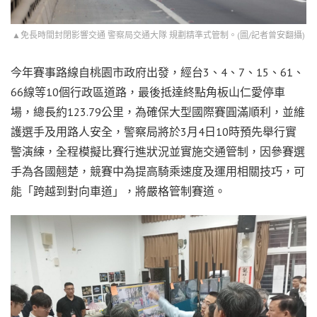
▲免長時間封閉影響交通 警察局交通大隊 規劃精準式管制。(圖/記者曾安翻攝)
今年賽事路線自桃園市政府出發，經台3、4、7、15、61、
66線等10個行政區道路，最後抵達終點角板山仁愛停車
場，總長約123.79公里，為確保大型國際賽圓滿順利，並維
護選手及用路人安全，警察局將於3月4日10時預先舉行實
警演練，全程模擬比賽行進狀況並實施交通管制，因參賽選
手為各國翹楚，競賽中為提高騎乘速度及運用相關技巧，可
能「跨越到對向車道」，將嚴格管制賽道。