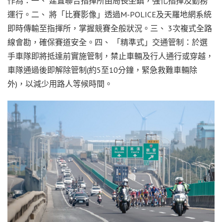
作為：一、 建置聯合指揮所由局長坐鎮，強化指揮及勤務
運行。二、 將「比賽影像」透過M-POLICE及天羅地網系統
即時傳輸至指揮所，掌握競賽全般狀況。三、 3次複式全路
線會勘，確保賽道安全。四、 「精準式」交通管制：於選
手車隊即將抵達前實施管制，禁止車輛及行人通行或穿越，
車隊通過後即解除管制(約5至10分鐘，緊急救難車輛除
外)，以減少用路人等候時間。