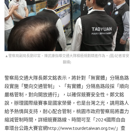
▲警察局副局長劉印宮、陳武康指導交通大隊積極規劃精進作為。(圖/記者曾安
翻攝)
警察局交通大隊長鄭文銘表示，將針對「無實體」分隔島路
段實施「雙向交通管制」、「有實體」分隔島路段採「順向
嚴格管制，對向開放通行」，以確保競賽安全性。鄭文銘
說，辦理國際級賽事是國家榮譽，也是台灣之光，請用路人
給予熱情與支持，耐心配合管制，桃園市政府警察局將盡力
縮減管制時間，詳細競賽路線、時間可至「2024國際自由
車環台公路大賽官網http://www.tourdetaiwan.org.tw/」查