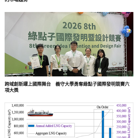
跨域創新躍上國際舞台 義守大學勇奪綠點子國際發明競賽六
項大獎