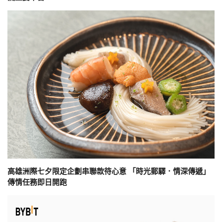
高雄洲際七夕限定企劃串聯款待心意 「時光郵驛．情深傳遞」
傳情任務即日開跑