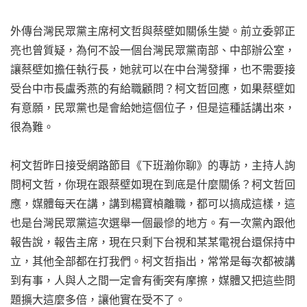
外傳台灣民眾黨主席柯文哲與蔡壁如關係生變。前立委郭正
亮也曾質疑，為何不設一個台灣民眾黨南部、中部辦公室，
讓蔡壁如擔任執行長，她就可以在中台灣發揮，也不需要接
受台中市長盧秀燕的有給職顧問？柯文哲回應，如果蔡壁如
有意願，民眾黨也是會給她這個位子，但是這種話講出來，
很為難。
柯文哲昨日接受網路節目《下班瀚你聊》的專訪，主持人詢
問柯文哲，你現在跟蔡壁如現在到底是什麼關係？柯文哲回
應，媒體每天在講，講到楊寶楨離職，都可以搞成這樣，這
也是台灣民眾黨這次選舉一個最慘的地方。有一次黨內跟他
報告說，報告主席，現在只剩下台視和某某電視台還保持中
立，其他全部都在打我們。柯文哲指出，常常是每次都被講
到有事，人與人之間一定會有衝突有摩擦，媒體又把這些問
題擴大這麼多倍，讓他實在受不了。