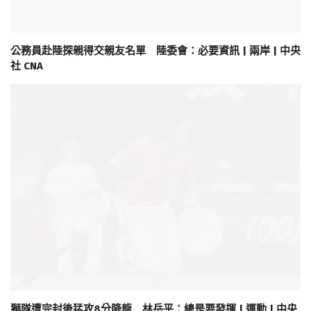
公務員赴陸探親得交親友名單 陸委會：必要資訊 | 兩岸 | 中央
社 CNA
獅隊遭完封後猛攻8分降龍 林岳平：總是要發揮 | 運動 | 中央