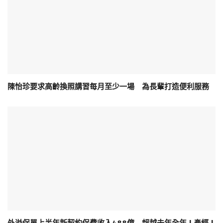
陳怡珍要求高齡換照講習每月至少一場 為長輩打造便利服務
外溢保單上半年新契約保費收入488億 超越去年全年 | 產經 |