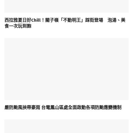
西拉雅夏日好Chill！關子嶺「不動明王」踩街登場 泡湯、美
食一次玩到飽
嚴防颱風挾帶豪雨 台電鳳山區處全面啟動各項防颱應變機制