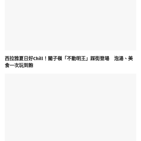
西拉雅夏日好Chill！關子嶺「不動明王」踩街登場 泡湯、美
食一次玩到飽