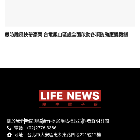
嚴防颱風挾帶豪雨 台電鳳山區處全面啟動各項防颱應變機制
關於我們
新聞聯絡
合作提案
隱私權政策
作者聲明
訂閱
電話：(02)2776-3386
地址：台北市大安區忠孝東路四段221號12樓