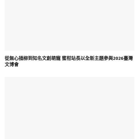
從無心插柳到知名文創萌寵 蜜柑站長以全新主題參與2026臺灣
文博會