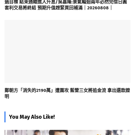
過目標 結束通縮進入升息/吳嘉隆:景氣輪迴兩年必然完借日圓
套利交易將終結 預期升值趕緊買回補滿｜20260808｜
鄭朝方「消失的2190萬」遭圍攻 藍營三女將追金流 拿出還款證
明
You May Also Like!