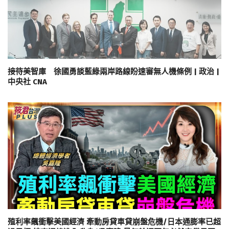
接待美智庫 徐國勇談藍綠兩岸路線盼速審無人機條例 | 政治 |
中央社 CNA
殖利率飆衝擊美國經濟 牽動房貸車貸崩盤危機/日本通膨率已超