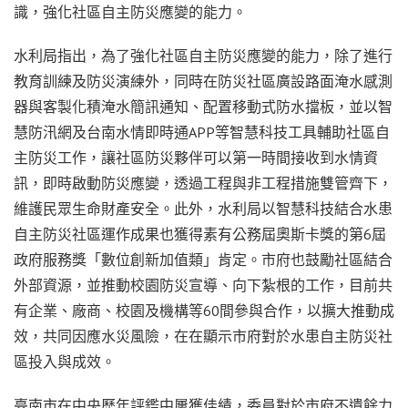
識，強化社區自主防災應變的能力。
水利局指出，為了強化社區自主防災應變的能力，除了進行
教育訓練及防災演練外，同時在防災社區廣設路面淹水感測
器與客製化積淹水簡訊通知、配置移動式防水擋板，並以智
慧防汛網及台南水情即時通APP等智慧科技工具輔助社區自
主防災工作，讓社區防災夥伴可以第一時間接收到水情資
訊，即時啟動防災應變，透過工程與非工程措施雙管齊下，
維護民眾生命財產安全。此外，水利局以智慧科技結合水患
自主防災社區運作成果也獲得素有公務屆奧斯卡獎的第6屆
政府服務獎「數位創新加值類」肯定。市府也鼓勵社區結合
外部資源，並推動校園防災宣導、向下紮根的工作，目前共
有企業、廠商、校園及機構等60間參與合作，以擴大推動成
效，共同因應水災風險，在在顯示市府對於水患自主防災社
區投入與成效。
臺南市在中央歷年評鑑中屢獲佳績，委員對於市府不遺餘力