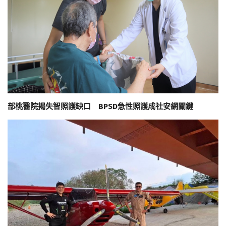
部桃醫院揭失智照護缺口 BPSD急性照護成社安網關鍵