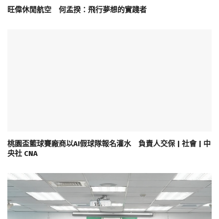
旺偉休閒航空 何孟揆：飛行夢想的實踐者
桃園盃籃球賽廠商以AI假球隊報名灌水 負責人交保 | 社會 | 中
央社 CNA