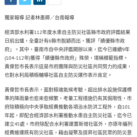
獨家報導 記者林墨卿／台南報導
經濟部水利署112年度水患自主防災社區縣市政府評鑑結果
日前出爐，全臺計有6縣市脫穎而出，獲評「績優縣市政
府」。其中，臺南市自中央評鑑開辦以來，迄今已連續9年
(104-112年)獲得「績優縣市政府」殊榮，堪稱模範指標。
黃偉哲市長表示這是市府團隊與防災社區共同努力的成果，
也對水利局積極輔導社區自主防災運作表示肯定。
黃偉哲市長表示，面對極端氣候考驗，超出排水設施保護標
準的降雨量也愈來愈頻繁，考量工程措施仍有其侷限性，市
府除積極向中央爭取經費推動各項治水防洪工程外，自101
年起，即配合經濟部水利署推動水患自主防災社區，迄今已
建立45處。市府除配合水利署建置新增社區外，亦逐年編列
經費維運既有防災社區，藉由凝聚及提昇社區民眾的防災意