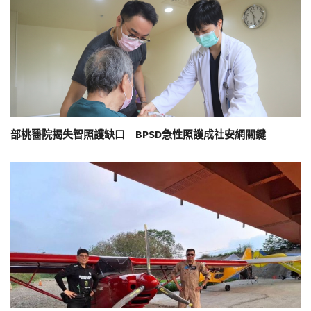
部桃醫院揭失智照護缺口 BPSD急性照護成社安網關鍵