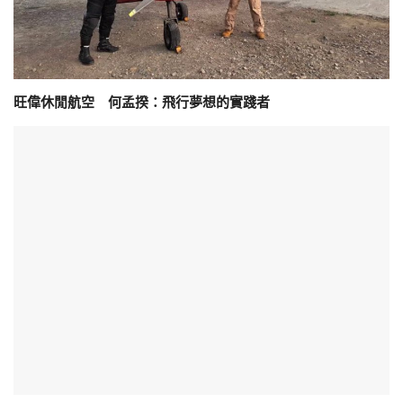
旺偉休閒航空 何孟揆：飛行夢想的實踐者