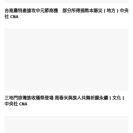
台南農特產搶攻中元節商機 部分所得捐熊本賑災 | 地方 | 中央
社 CNA
三地門排灣族收穫祭登場 周春米與族人共舞祈願永續 | 文化 |
中央社 CNA