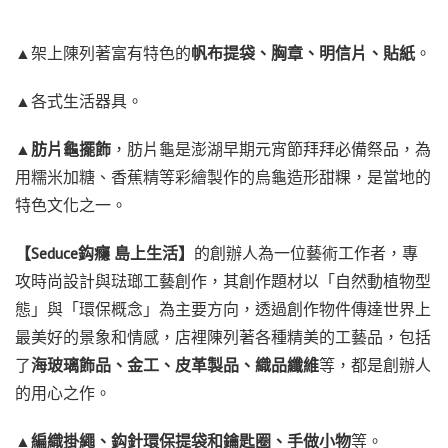
▲架上陳列著富有特色的
帆布提袋、胸章、明信片、貼紙
。
▲各式生活器具。
▲
肪片龜擺飾
，肪片龜是澎湖早期元宵節拜拜必備祭品，為
用糯米加糖、香蕉精等彩繪製作的烏龜造形甜粿，是當地的
特色文化之一。
【Seduce鈎癮 島上生活】
的創辦人為一位藝術工作者，專
攻時尚設計與琺瑯工藝創作，其創作題材以「自然動植物型
態」與「環保概念」為主要方向，透過創作物件傳達世界上
最美好的景象和情感，店裡陳列著各種精美的工藝品，包括
了
海玻璃飾品、金工、皮革製品、織品纖維
等，都是創辦人
的用心之作。
▲
編織掛繩、鈎針環保提袋和鑰匙圈、手做小物
等。