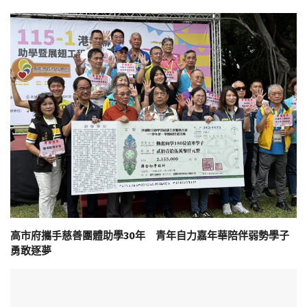
高市府攜手慈善團體助學30年 青年自力嘉年華陪伴弱勢學子
勇敢逐夢