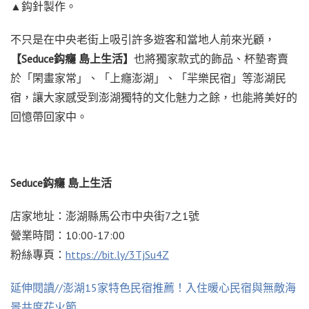
▲鈎針製作。
不只是在中央老街上吸引許多遊客和當地人前來光顧，
【Seduce鈎癮 島上生活】
也將獨家款式的飾品、杯墊寄賣
於「閑畫家常」、「上癮澎湖」、「羋樂民宿」等澎湖民
宿，讓大家感受到澎湖獨特的文化魅力之餘，也能將美好的
回憶帶回家中。
Seduce鈎癮 島上生活
店家地址：澎湖縣馬公市中央街7之1號
營業時間：10:00-17:00
粉絲專頁：
https://bit.ly/3TjSu4Z
延伸閱讀//澎湖15家特色民宿推薦！入住暖心民宿與無敵海
景共度花火節