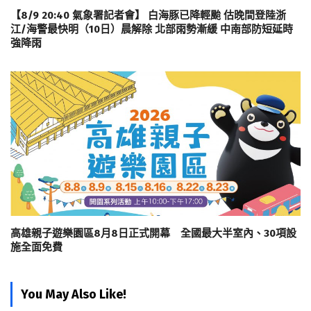
【8/9 20:40 氣象署記者會】 白海豚已降輕颱 估晚間登陸浙
江/海警最快明（10日）晨解除 北部雨勢漸緩 中南部防短延時
強降雨
高雄親子遊樂園區8月8日正式開幕 全國最大半室內、30項設
施全面免費
You May Also Like!