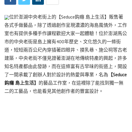
位於澎湖中央老街上的【Seduce鈎癮 島上生活】販售著
各式手做藝品，除了透過創作呈現濃濃的海島風情外，工作
室也有提供多種手作課程歡迎大家一起體驗！位於澎湖馬公
市的中央老街是島上擁有400年歷史、文化悠久的一條街
道，短短兩百公尺內穿插著四眼井、摸乳巷、施公祠等古老
建築，中央老街不僅見證著澎湖在地傳統特產的興起，許多
知名特產都由此發跡，而在這條富有古早味的街道上，開設
了一間承載了創辦人對於設計的熱愛與專業，名為
【Seduce
鈎癮 島上生活】
的藝品工作室，在這裡除了能找到獨一無
二的工藝品，也能看見其他創作者的豐富設計。