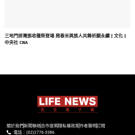
三地門排灣族收穫祭登場 周春米與族人共舞祈願永續 | 文化 |
中央社 CNA
關於我們
新聞聯絡
合作提案
隱私權政策
作者聲明
訂閱
電話：(02)2776-3386