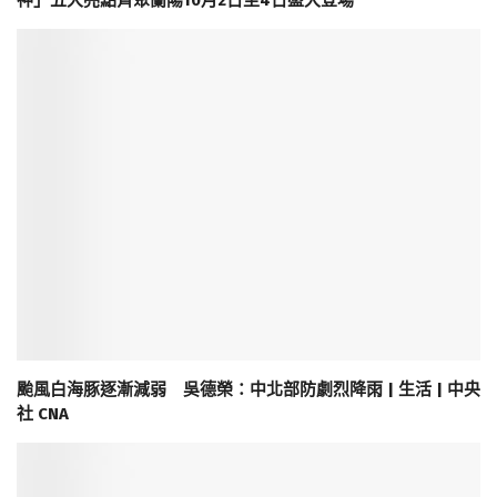
神」五大亮點齊聚蘭陽10月2日至4日盛大登場
颱風白海豚逐漸減弱 吳德榮：中北部防劇烈降雨 | 生活 | 中央
社 CNA