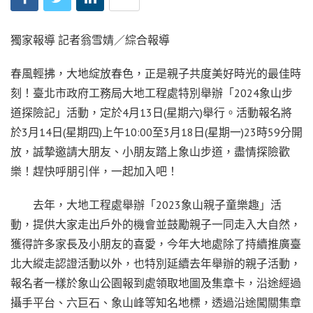
獨家報導 記者翁雪婧／綜合報導
春風輕拂，大地綻放春色，正是親子共度美好時光的最佳時
刻！臺北市政府工務局大地工程處特別舉辦「2024象山步
道探險記」活動，定於4月13日(星期六)舉行。活動報名將
於3月14日(星期四)上午10:00至3月18日(星期一)23時59分開
放，誠摯邀請大朋友、小朋友踏上象山步道，盡情探險歡
樂！趕快呼朋引伴，一起加入吧！
去年，大地工程處舉辦「2023象山親子童樂趣」活
動，提供大家走出戶外的機會並鼓勵親子一同走入大自然，
獲得許多家長及小朋友的喜愛，今年大地處除了持續推廣臺
北大縱走認證活動以外，也特別延續去年舉辦的親子活動，
報名者一樣於象山公園報到處領取地圖及集章卡，沿途經過
攝手平台、六巨石、象山峰等知名地標，透過沿途闖關集章