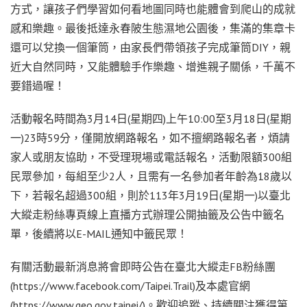
方式，讓孩子們學習如何看地圖同時也能體會到爬山的成就
感和樂趣。最後抵達永春陂生態濕地公園後，集滿的集章卡
還可以兌換一個筆筒，由家長們帶領孩子完成筆筒DIY，親
近大自然同時，又能體驗手作樂趣、增進親子關係，千萬不
要錯過喔！
活動報名時間為3月14日(星期四)上午10:00至3月18日(星期
一)23時59分，僅開放網路報名，如不擅網路報名者，煩請
家人或朋友協助，不受理現場或電話報名，活動限額300組
民眾參加，每組至少2人，且需有一名參加者年齡為18歲以
下，若報名超過300組，則於113年3月19日(星期一)以臺北
大縱走粉絲專頁線上直播方式辦理公開抽籤及公告中籤名
單，後續將以E-MAIL通知中籤民眾！
有關活動最新消息將會即時公告在臺北大縱走FB粉絲團
(https://www.facebook.com/Taipei.Trail)及本處官網
(https://www.geo.gov.taipei/)。歡迎追蹤、持續關注獲得第