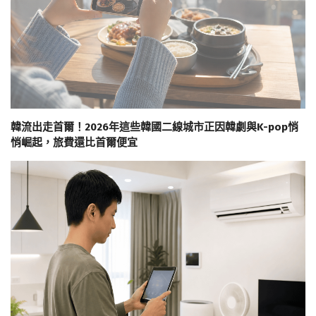
韓流出走首爾！2026年這些韓國二線城市正因韓劇與K-pop悄
悄崛起，旅費還比首爾便宜