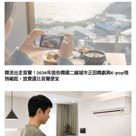
韓流出走首爾！2026年這些韓國二線城市正因韓劇與K-pop悄
悄崛起，旅費還比首爾便宜