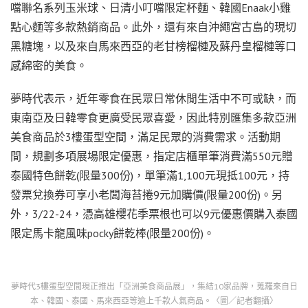
噹聯名系列玉米球、日清小叮噹限定杯麵、韓國Enaak小雞
點心麵等多款熱銷商品。此外，還有來自沖繩宮古島的現切
黑糖塊，以及來自馬來西亞的老甘榜榴槤及蘇丹皇榴槤等口
感綿密的美食。
夢時代表示，近年零食在民眾日常休閒生活中不可或缺，而
東南亞及日韓零食更廣受民眾喜愛，因此特別匯集多款亞洲
美食商品於3樓蛋型空間，滿足民眾的消費需求。活動期
間，規劃多項展場限定優惠，指定店櫃單筆消費滿550元贈
泰國特色餅乾(限量300份)，單筆滿1,100元現抵100元，持
發票兌換券可享小老闆海苔捲9元加購價(限量200份)。另
外，3/22-24，憑高雄櫻花季票根也可以9元優惠價購入泰國
限定馬卡龍風味pocky餅乾棒(限量200份)。
夢時代3樓蛋型空間現正推出「亞洲美食商品展」，集結10家品牌，蒐羅來自日
本、韓國、泰國、馬來西亞等逾上千款人氣商品。〈圖／記者翻攝〉