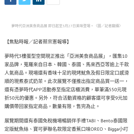
夢時代亞洲美食商品展 即日起至3月27日美味登場。〈圖／記者翻攝〉
【焦點時報／記者蔡宗憲報導】
夢時代3樓蛋型空間現正推出「亞洲美食商品展」，匯集10
家品牌，蒐羅來自日本、韓國、泰國、馬來西亞等逾上千款
人氣商品。現場還有香味十足的現烤魷魚及假日限定口感滑
順的現煮泰式奶茶。此次展覽不僅推出指定商品買一送一，
還有憑夢時代APP活動券至指定店櫃消費，單筆滿550元現
折50元的優惠。另外，符合活動資格的顧客還可享受9元加
購價帶回家指定商品，數量有限，售完為止。
展覽期間還有泰國免稅機場暢銷伴手禮TABI、Bento泰國限
定版魷魚絲、寶可夢聯名款限定香蕉口味OREO、Bigga小叮