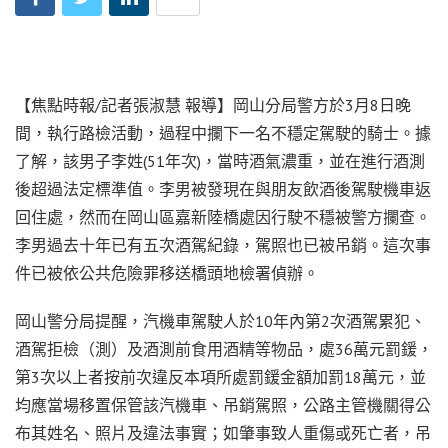
【焦點時報/記者張淑慧 報導】岡山分局警方於3月8日晚
間，執行路檢活動，過程中攔下一名不穩定駕駛的騎士。據
了解，該男子李姓(51年次)，當時酒氣濃重，並在進行酒測
後超過法定標準值。李男被發現在與朋友飲酒後駕駛機車返
回住處，然而在岡山區嘉新陸橋處因行駛不穩被警方攔查。
李男過去十年已有五次酒駕紀錄，駕照也已被吊銷。這次事
件已被依公共危險罪移送橋頭地檢署偵辦。
岡山警分局提醒，汽機車駕駛人於10年內第2次酒駕累犯、
酒駕拒檢（測）及酒測前食用酒精等物品，處36萬元罰鍰，
第3次以上者按前次違反本項所處罰鍰金額加罰18萬元，並
均應當場移置保管該汽機車、吊銷駕照，公路主管機關得公
布其姓名、照片及違法事實；如肇事致人重傷或死亡者，吊