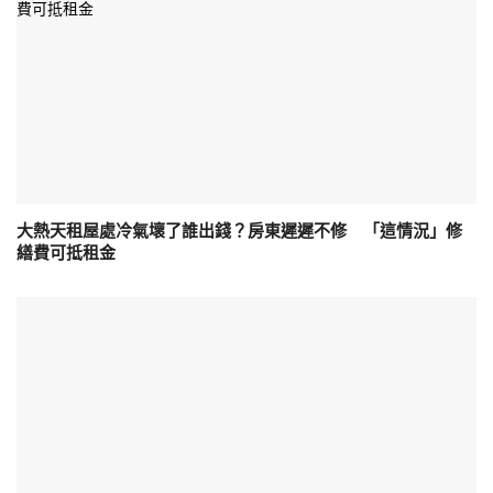
大熱天租屋處冷氣壞了誰出錢？房東遲遲不修 「這情況」修
繕費可抵租金