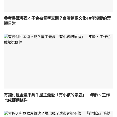
參考書藏哪裡才不會被督學查到？台灣補課文化40年沒變的荒
謬日常
有錢付租金還不夠？屋主最愛「有小孩的家庭」 年齡、工作
也成篩選條件