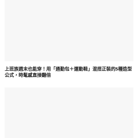
上班族週末也能穿！用「通勤包＋運動鞋」混搭正裝的5種造型
公式，時髦感直接翻倍