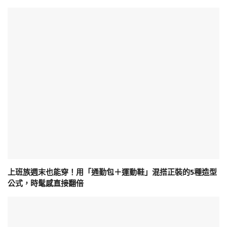
上班族週末也能穿！用「通勤包＋運動鞋」混搭正裝的5種造型
公式，時髦感直接翻倍