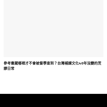
參考書藏哪裡才不會被督學查到？台灣補課文化40年沒變的荒
謬日常