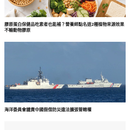
膠原蛋白保健品吃素者也能補？營養師點名這2種植物來源效果
不輸動物膠原
海洋委員會譴責中國假借防災違法擴張管轄權