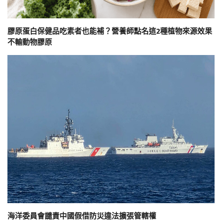
膠原蛋白保健品吃素者也能補？營養師點名這2種植物來源效果
不輸動物膠原
海洋委員會譴責中國假借防災違法擴張管轄權