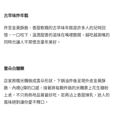
古早味炸年糕
炸至金黃酥脆、香甜軟糯的古早味年糕是許多人的兒時回
憶，一口咬下，溫潤甜香的滋味在嘴裡散開，越吃越涮嘴的
同時也讓人不禁懷念童年美好。
雲朵白糖粿
店家將糯米糰做成雲朵形狀，下鍋油炸後呈現外皮金黃酥
脆、內裡Q彈的口感，接著將每顆炸過的米糰裹上花生糖粉
上桌，不只熱熱地品嘗最好吃，若再沾上香甜煉乳，迷人的
風味絕對讓你愛不釋口。