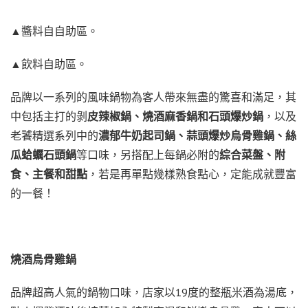
▲醬料自自助區。
▲飲料自助區。
品牌以一系列的風味鍋物為客人帶來無盡的驚喜和滿足，其
中包括主打的剝
皮辣椒鍋、燒酒麻香鍋和石頭爆炒鍋
，以及
老饕精選系列中的
濃郁牛奶起司鍋、蒜頭爆炒烏骨雞鍋、絲
瓜蛤蠣石頭鍋
等口味，另搭配上每鍋必附的
綜合菜盤、附
食、主餐和甜點
，若是再單點幾樣熟食點心，定能成就豐富
的一餐！
燒酒烏骨雞鍋
品牌超高人氣的鍋物口味，店家以19度的整瓶米酒為湯底，