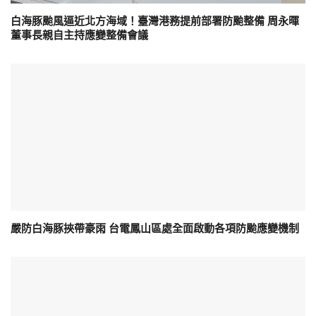
白海豚颱風逼近北方海域！臺灣港務提前部署防颱整備 周永暉
董事長親自主持應變整備會議
嚴防白海豚挾帶豪雨 台電鳳山區處全面啟動各項防颱應變機制