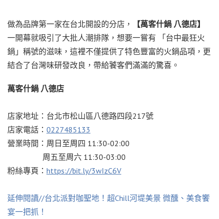
做為品牌第一家在台北開設的分店，
【萬客什鍋 八德店】
一開幕就吸引了大批人潮排隊，想要一嘗有 「台中最狂火
鍋」稱號的滋味，這裡不僅提供了特色豐富的火鍋品項，更
結合了台灣味研發改良，帶給饕客們滿滿的驚喜。
萬客什鍋 八德店
店家地址：台北市松山區八德路四段217號
店家電話：
0227485133
營業時間：周日至周四 11:30-02:00
周五至周六 11:30-03:00
粉絲專頁：
https://bit.ly/3wIzC6V
延伸閱讀//台北派對咖聖地！超Chill河堤美景 微醺、美食饗
宴一把抓！