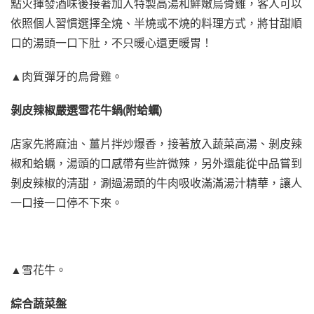
點火揮發酒味後接著加入特製高湯和鮮嫩烏骨雞，客人可以
依照個人習慣選擇全燒、半燒或不燒的料理方式，將甘甜順
口的湯頭一口下肚，不只暖心還更暖胃！
▲肉質彈牙的烏骨雞。
剝皮辣椒嚴選雪花牛鍋(附蛤蠣)
店家先將麻油、薑片拌炒爆香，接著放入蔬菜高湯、剝皮辣
椒和蛤蠣，湯頭的口感帶有些許微辣，另外還能從中品嘗到
剝皮辣椒的清甜，涮過湯頭的牛肉吸收滿滿湯汁精華，讓人
一口接一口停不下來。
▲雪花牛。
綜合蔬菜盤