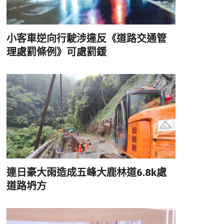
小客車逆向行駛涉違反《道路交通管
理處罰條例》可處罰鍰
連日豪大雨造成五峰大鹿林道6.8k處
道路坍方