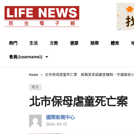
熱門
生活
文教
健康
娛樂
體育
會員({username})
Home
北市保母虐童死亡案 蔣萬安承諾嚴查機制、守護無依
地方
北市保母虐童死亡案
國際新聞中心
2024-03-12