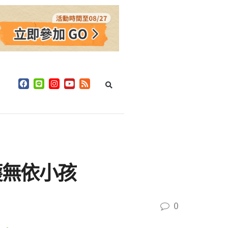
護無依小孩
0