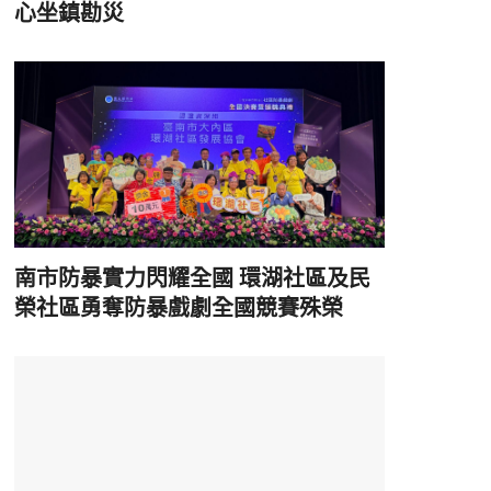
心坐鎮勘災
南市防暴實力閃耀全國 環湖社區及民
榮社區勇奪防暴戲劇全國競賽殊榮