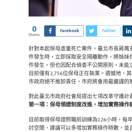
0
Facebook
Twitter
Shares
針對本起保母虐童死亡案件，臺北市長蔣萬
件發生時，立即採取安全隔離動作，將姊妹
件發生。但也因配合偵查不公開原則，未能立
目前僅有2,756位保母正在執業。遺憾地
市政府絕不推卸責任，市府將會用最嚴謹的
對此臺北市政府社會局提出七項改革守護計
第一項：保母領證制度改進，增加實務操作
目前取得保母證照職前訓練為126小時，每
討空間，建議可以多增加實務操作時數，並