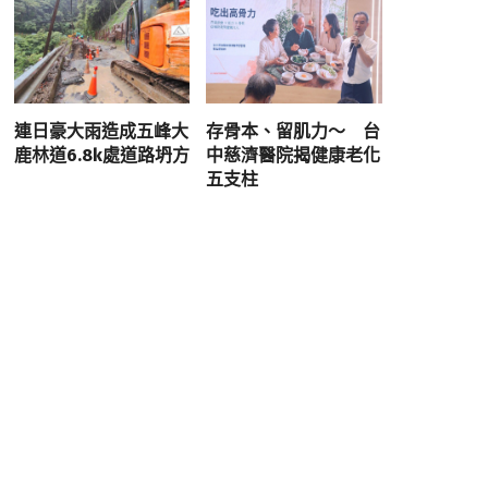
連日豪大雨造成五峰大
存骨本、留肌力～ 台
鹿林道6.8k處道路坍方
中慈濟醫院揭健康老化
五支柱