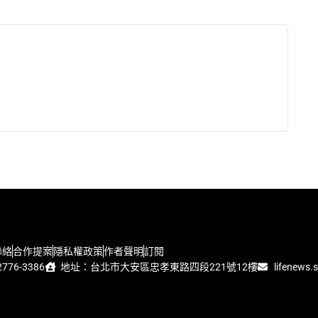
聯絡
合作提案
隱私權政策
作者聲明
訂閱
776-3386
地址：台北市大安區忠孝東路四段221號12樓
lifenews.