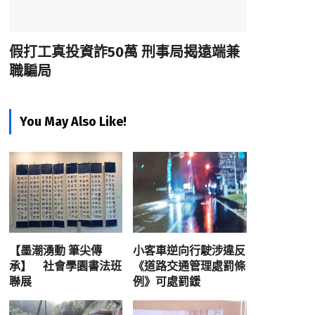
假打工真投資詐50萬 刑事局揭遠端兼
職騙局
You May Also Like!
【墨潮湧動 筆尖傳
小客車逆向行駛涉違反
承】 社會學園書法班
《道路交通管理處罰條
聯展
例》可處罰鍰