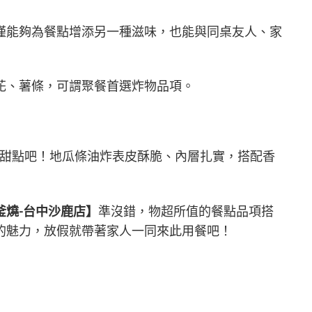
僅能夠為餐點增添另一種滋味，也能與同桌友人、家
花、薯條，可謂聚餐首選炸物品項。
）
甜點吧！地瓜條油炸表皮酥脆、內層扎實，搭配香
釜燒-台中沙鹿店】
準沒錯，物超所值的餐點品項搭
的魅力，放假就帶著家人一同來此用餐吧！