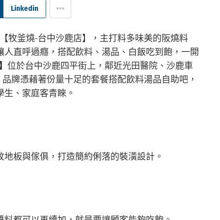
Linkedin
【牧釜燒-台中沙鹿店】，主打料多味美的阪燒料
讓人直呼過癮，搭配飲料、湯品、白飯吃到飽，一開
】
位於台中沙鹿四平街上，鄰近光田醫院、沙鹿車
幕，品牌憑藉著份量十足的套餐搭配飲料湯品自助吧，
學生、家庭客青睞。
紋地板與傢俱，打造簡約俐落的裝潢設計。
醬料都可以再續加，就是要讓顧客能夠吃飽。