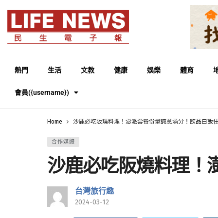
熱門
生活
文教
健康
娛樂
體育
會員({username})
Home
沙鹿必吃阪燒料理！澎派套餐份量誠意滿分！飲品白飯
合作媒體
沙鹿必吃阪燒料理！
台灣旅行趣
2024-03-12