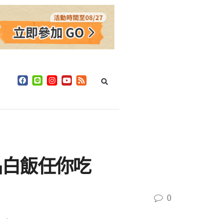
品白飯任你吃
0