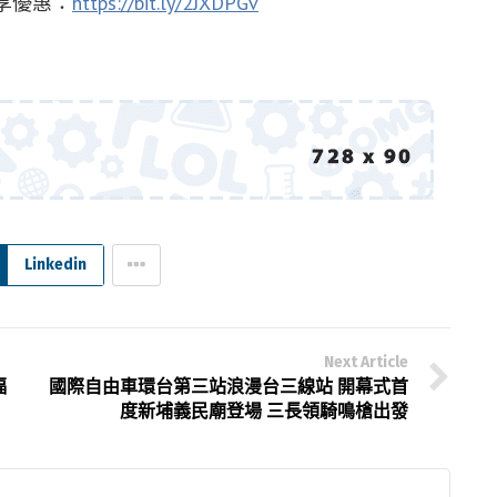
圈享優惠：
https://bit.ly/2JXDPGv
Linkedin
Next Article
福
國際自由車環台第三站浪漫台三線站 開幕式首
度新埔義民廟登場 三長領騎鳴槍出發