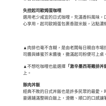
失控起司歐姆蛋咖哩
選用老少咸宜的日式咖哩，充滿香料風味，
心享用，起司歐姆蛋包裹香甜米飯，沾點濃
▲肉排也毫不含糊，是由老闆每日親自市場
司醬與蜂蜜芥末醬後，撒滿起司粉便可上桌
▲不想吃咖哩也能選擇
「激辛墨西哥雞排丼
上。
豚肉丼飯
經典不敗的日式丼飯也是許多民眾的最愛，
豪邁鋪滿整碗白飯上，滑嫩、順口的口感讓