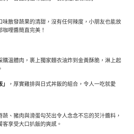
口味散發蔬果的清甜，沒有任何辣度，小朋友也能放
郁咖哩醬簡直完美！
採購溫體肉，裹上獨家麵衣油炸到金黃酥脆，淋上起
。
飯」
，厚實雞排與日式丼飯的組合，令人一吃就愛
時蔬、豬肉與滑蛋勾芡出令人念念不忘的芡汁醬料，
饕客享受大口扒飯的爽感。