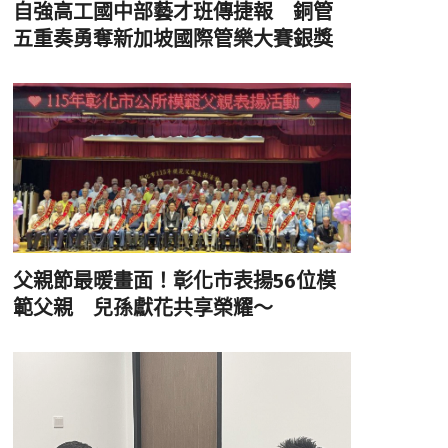
自強高工國中部藝才班傳捷報 銅管
五重奏勇奪新加坡國際管樂大賽銀獎
父親節最暖畫面！彰化市表揚56位模
範父親 兒孫獻花共享榮耀～