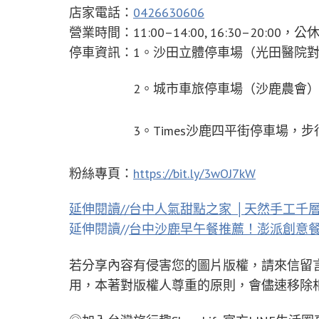
店家電話：
0426630606
營業時間：11:00–14:00, 16:30–20:0
停車資訊：1。沙田立體停車場（光田醫院對
2。城市車旅停車場（沙鹿農會）步
3。Times沙鹿四平街停車場，步行
粉絲專頁：
https://bit.ly/3wOJ7kW
延伸閱讀//
台中人氣甜點之家 │天然手工千
延伸閱讀//
台中沙鹿早午餐推薦！澎派創意
若分享內容有侵害您的圖片版權，請來信留
用，本著對版權人尊重的原則，會儘速移除