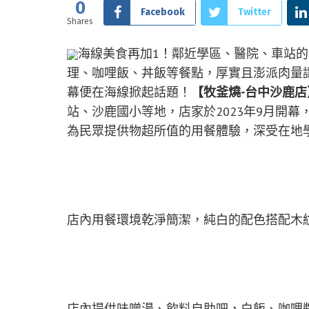
0
Facebook
Twitter
Shares
海線美食再加1！鄰近學區、醫院、車站的
理、咖哩飯、丼飯等餐點，厚實且澎派肉量
幕便在海線掀起話題！
【牧釜燒-台中沙鹿店
站、沙鹿國小等地，店家於2023年9月開
為民眾提供物超所值的用餐體驗，深受在地
店內用餐環境乾淨簡潔，純白的配色搭配木
店內提供味噌湯、飲料自助吧，白飯、咖哩