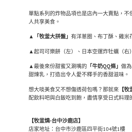
單點系列的炸物品項也是店內一大賣點，不
人共享美食。
▲
「牧釜大拼盤」
有洋蔥圈、布丁酥、雞米
▲起司可樂餅（左）、日本空運炸牡蠣（右
▲最後來份甜蜜又涮嘴的
「牛奶QQ條」
做為
甜煉乳，打造出令人愛不釋手的香甜滋味。
想大啖美食又不想傷透荷包嗎？那就來
【牧
配飲料吧與白飯吃到飽，盡情享受日式料理
【牧釜燒-台中沙鹿店】
店家地址：台中市沙鹿區四平街104號1樓