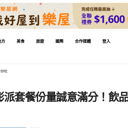
地方
美食
旅遊
國際
合作媒體
登入
任你吃
澎派套餐份量誠意滿分！飲