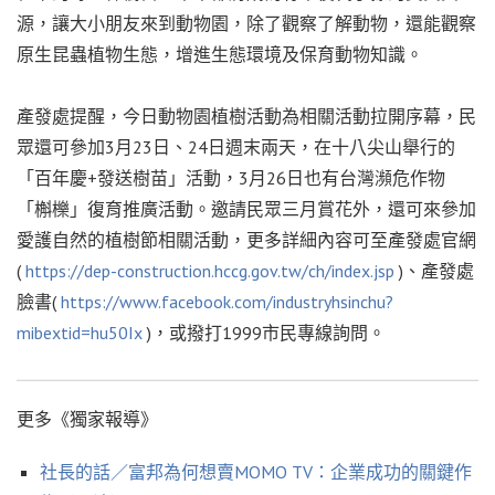
源，讓大小朋友來到動物園，除了觀察了解動物，還能觀察
原生昆蟲植物生態，增進生態環境及保育動物知識。
產發處提醒，今日動物園植樹活動為相關活動拉開序幕，民
眾還可參加3月23日、24日週末兩天，在十八尖山舉行的
「百年慶+發送樹苗」活動，3月26日也有台灣瀕危作物
「槲櫟」復育推廣活動。邀請民眾三月賞花外，還可來參加
愛護自然的植樹節相關活動，更多詳細內容可至產發處官網
(
https://dep-construction.hccg.gov.tw/ch/index.jsp
)、產發處
臉書(
https://www.facebook.com/industryhsinchu?
mibextid=hu50Ix
)，或撥打1999市民專線詢問。
更多《獨家報導》
社長的話／富邦為何想賣MOMO TV：企業成功的關鍵作