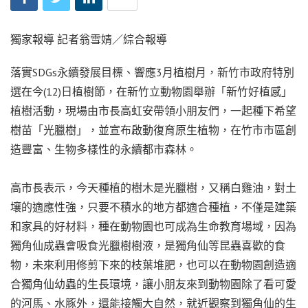
獨家報導 記者翁雪婧／綜合報導
落實SDGs永續發展目標、響應3月植樹月，新竹市政府特別
選在今(12)日植樹節，在新竹立動物園舉辦「新竹好植感」
植樹活動，現場由市長高虹安帶領小朋友們，一起種下希望
樹苗「光臘樹」，並宣布啟動復育原生植物，在竹市市區創
造豐富、生物多樣性的永續都市森林。
高市長表示，今天種植的樹木是光臘樹，又稱白雞油，對土
壤的適應性強，只要不積水的地方都適合種植，不僅是建築
和家具的好材料，種在動物園也可成為生命教育場域，因為
獨角仙成蟲會吸食光臘樹樹液，是獨角仙等昆蟲喜歡的食
物，未來利用修剪下來的枝葉堆肥，也可以在動物園創造適
合獨角仙幼蟲的生長環境，讓小朋友來到動物園除了看可愛
的河馬、水豚外，還能接觸大自然，就近觀察到獨角仙的生