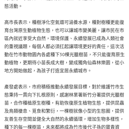
態活動。
高市長表示，種樹淨化空氣還可涵養水源，種對樹種更能復
育台灣原生動植物生態，也可以讓城市變美麗，讓市民在市
區內就近享受大自然，環境保護、永續發展已成為人類社會
的重視議題，每個人都必須扛起讓環境更好的責任，這次活
動在竹市動物園內各處種下30棵光臘樹苗，不只能復育原生
動植物，更期待小苗長成大樹，變成獨角仙森林樂園，從小
地方開始做起，為孩子打造宜居永續城市。
產發處表示，市府積極推動永續發展目標，對於維護竹市生
態秉持一貫向下扎根原則，感謝林業署新竹分署提供光臘樹
苗，合作種植原生樹種，有助恢復原生植物生態，提供昆蟲
及鳥類棲息、覓食和繁衍，一棵樹就像小型的生態圈，提供
友善生存空間並健全大自然的永續循環，增加生物多樣性，
種下的每一棵樹苗，未來都將成為竹市後代子孫的寶貴資