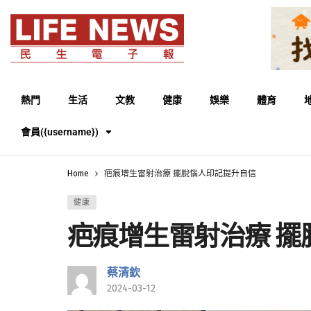
熱門
生活
文教
健康
娛樂
體育
會員({username})
Home
疤痕增生雷射治療 擺脫惱人印記提升自信
健康
疤痕增生雷射治療 擺
蔡清欽
2024-03-12