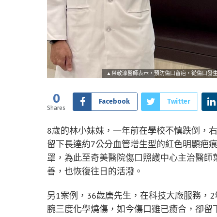
▲葉敬淳醫師表示，預防傷口留疤，從傷口發
0
Facebook
Twitter
Shares
8歲的林小妹妹，一年前在學校不慎跌倒，
留下長達約7公分血管增生型的紅色明顯疤
罩，為此至奇美醫院傷口照護中心主治醫師
善，也恢復往日的活潑。
另1案例，36歲唐先生，在科技大廠服務，
腕三度化學燒傷，如今傷口雖已癒合，卻留下