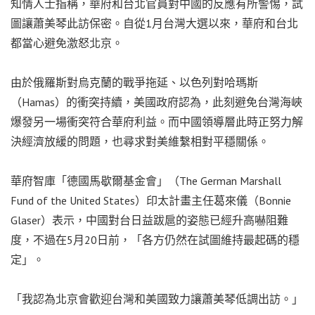
知情人士指稱，華府和台北官員對中國的反應有所警惕，試
圖讓蕭美琴此訪保密。自從1月台灣大選以來，華府和台北
都當心避免激怒北京。
由於俄羅斯對烏克蘭的戰爭拖延、以色列對哈瑪斯
（Hamas）的衝突持續，美國政府認為，此刻避免台灣海峽
爆發另一場衝突符合華府利益。而中國領導層此時正努力解
決經濟放緩的問題，也尋求對美維繫相對平穩關係。
華府智庫「德國馬歇爾基金會」（The German Marshall
Fund of the United States）印太計畫主任葛來儀（Bonnie
Glaser）表示，中國對台日益跋扈的姿態已經升高嚇阻難
度，不過在5月20日前，「各方仍然在試圖維持最起碼的穩
定」。
「我認為北京會歡迎台灣和美國致力讓蕭美琴低調出訪。」