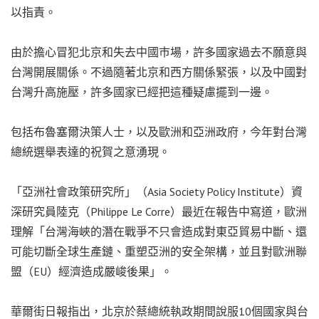
以指責。
由於擔心冒犯北京和失去中國巿場，許多國家過去不願意與
台灣開展關係。不過隨著北京和西方關係緊張，以及中國對
台灣升高施壓，許多國家已經把這種疑慮擺到一邊。
包括布魯塞爾決策人士，以及歐洲和亞洲政府，今年對台灣
總統選舉表達的祝賀之意湧現。
「亞洲社會政策研究所」（Asia Society Policy Institute）資
深研究員陸克（Philippe Le Corre）最近在報告中寫道，歐洲
理解「台灣海峽的潛在戰爭不只會造成對東亞貿易中斷、還
可能切斷全球生產鏈、重塑亞洲的安全架構，並且對歐洲聯
盟（EU）經濟造成嚴峻後果」。
華爾街日報指出，北京於蔡總統執政期間說服10個國家與台