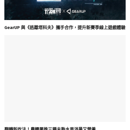
GearUP 與《逃離塔科夫》攜手合作，提升新賽季線上遊戲體驗
翻轉新吃法！農糧署推三種未熟水果消暑又營養