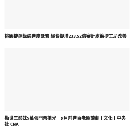
桃園捷運綠線進度延宕 經費擬增233.52億審計處籲捷工局改善
勸世三姊妹5萬張門票搶光 9月前進百老匯讀劇 | 文化 | 中央
社 CNA