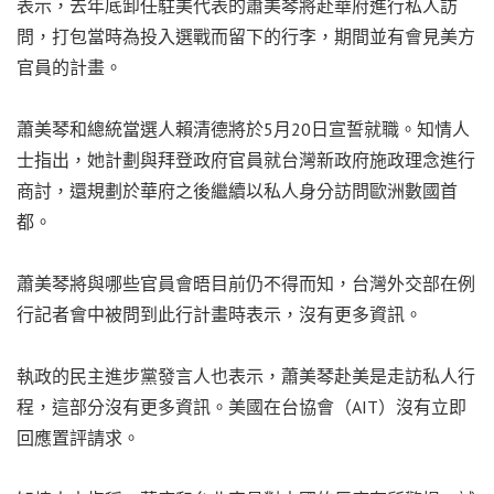
表示，去年底卸任駐美代表的蕭美琴將赴華府進行私人訪
問，打包當時為投入選戰而留下的行李，期間並有會見美方
官員的計畫。
蕭美琴和總統當選人賴清德將於5月20日宣誓就職。知情人
士指出，她計劃與拜登政府官員就台灣新政府施政理念進行
商討，還規劃於華府之後繼續以私人身分訪問歐洲數國首
都。
蕭美琴將與哪些官員會晤目前仍不得而知，台灣外交部在例
行記者會中被問到此行計畫時表示，沒有更多資訊。
執政的民主進步黨發言人也表示，蕭美琴赴美是走訪私人行
程，這部分沒有更多資訊。美國在台協會（AIT）沒有立即
回應置評請求。