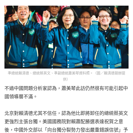
準總統賴清德、總統蔡英文、準副總統蕭美琴資料照。（圖／賴清德競辦提
供）
不過中國問題分析家認為，蕭美琴此訪仍然很有可能引起中
國領導層不滿。
北京對賴清德尤其不信任，認為他比即將卸任的總統蔡英文
更強烈主張台獨。美國國務院對賴蕭配勝選表達祝賀之意
後，中國外交部以「向台獨分裂勢力發出嚴重錯誤信號」予