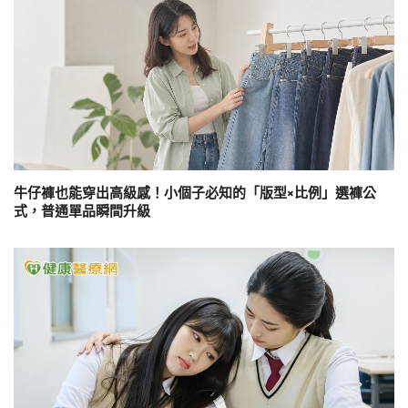
牛仔褲也能穿出高級感！小個子必知的「版型×比例」選褲公
式，普通單品瞬間升級