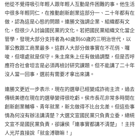
他從不覺得吸引年輕人跟年輕人互動是件困難的事。他生活
中很多年輕同仁，在推動創新創業這部分一、二十年都有在
做，認為這是心態的問題。連勝文強調企業、組織都有文
化，但很少人討論國民黨的文化。若把國民黨組織文化當企
管學，發現大部分支持者為40歲到60歲的三明治世代，以
軍公教跟工商業最多。這群人大部分做事實在不花俏、囉
唆，但壞處就是保守。朱主席朱上任有做過調整，但是否呼
應符合社會坦言是必須再檢討研究課題。但不能講了二十年
沒人當一回事，選前有需要才拿出來講。
連勝文更近一步表示，現在的選舉已經變成詐術主流，過去
傳統美德在現在的選舉變得很吃虧。侯市長花非常多時間在
創新創業輔導、青年就業，新北做得不比台北差。但這些事
情為何沒有辦法講清楚？大選文宣國民黨只負責立委，總統
文宣不是國民黨負責，卻讓侯「連事實都講不清楚」！主持
人光芹直接說「就金溥聰嘛！」