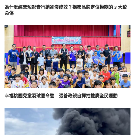
為什麼經營短影音行銷卻沒成效？揭密品牌定位模糊的 3 大致
命傷
幸福桃園兒童羽球夏令營 張善政親自揮拍推廣全民運動