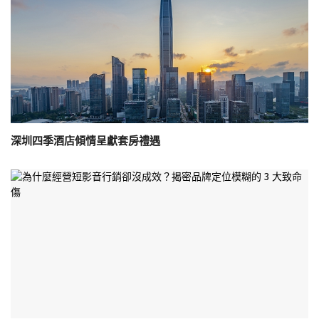
深圳四季酒店傾情呈獻套房禮遇