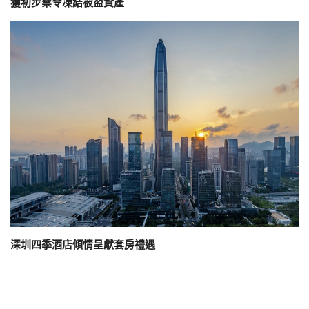
獲初步禁令凍結被盜資產
深圳四季酒店傾情呈獻套房禮遇