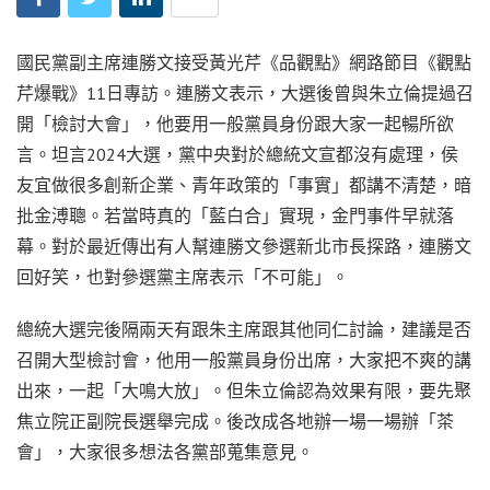
國民黨副主席連勝文接受黃光芹《品觀點》網路節目《觀點
芹爆戰》11日專訪。連勝文表示，大選後曾與朱立倫提過召
開「檢討大會」，他要用一般黨員身份跟大家一起暢所欲
言。坦言2024大選，黨中央對於總統文宣都沒有處理，侯
友宜做很多創新企業、青年政策的「事實」都講不清楚，暗
批金溥聰。若當時真的「藍白合」實現，金門事件早就落
幕。對於最近傳出有人幫連勝文參選新北市長探路，連勝文
回好笑，也對參選黨主席表示「不可能」。
總統大選完後隔兩天有跟朱主席跟其他同仁討論，建議是否
召開大型檢討會，他用一般黨員身份出席，大家把不爽的講
出來，一起「大鳴大放」。但朱立倫認為效果有限，要先聚
焦立院正副院長選舉完成。後改成各地辦一場一場辦「茶
會」，大家很多想法各黨部蒐集意見。