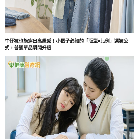
牛仔褲也能穿出高級感！小個子必知的「版型×比例」選褲公
式，普通單品瞬間升級