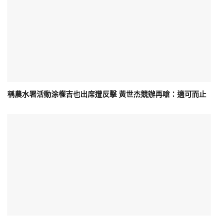
稱農水署活動涂權吉也出席遭反擊 黃世杰競辦再嗆：適可而止