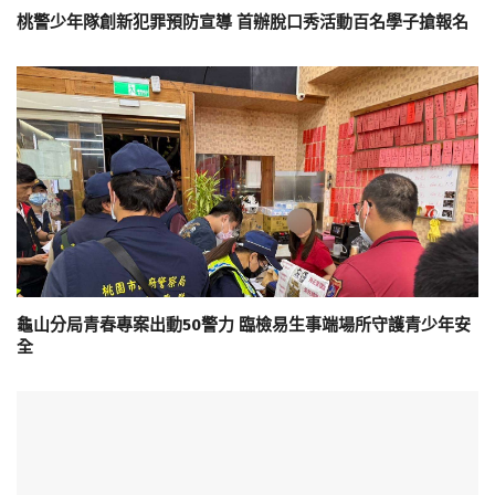
桃警少年隊創新犯罪預防宣導 首辦脫口秀活動百名學子搶報名
龜山分局青春專案出動50警力 臨檢易生事端場所守護青少年安
全