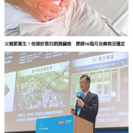
父親節重生！他確診第四期胰臟癌 歷經16個月治療病況穩定