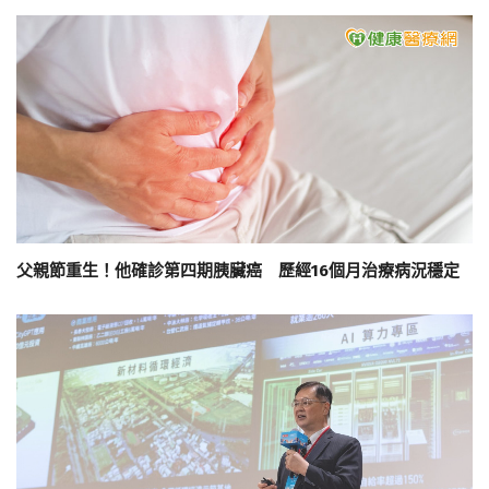
父親節重生！他確診第四期胰臟癌 歷經16個月治療病況穩定