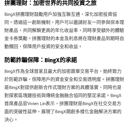
拼團理財：加密世界的共同投資之旅
BingX拼團理財鼓勵用戶加強互聯互通，深化加密投資協
同。透過這一創新機制，用戶可以邀請好友一同參與保本理
財產品，共同解鎖更高的年化收益率，同時享受額外的體驗
金卡券獎勵。拼團理財的本金及利息將在理財產品到期時自
動贖回，保障用戶投資的安全和收益。
防範詐騙保障：BingX的承諾
BingX作為全球首家且最大的加密跟單交易平台，始終致力
於防範詐騙，保障用戶的資金安全和交易透明度。拼團理財
是BingX對提供創新合作式理財方案的具體落實，同時也是
對探索區塊鏈技術與傳統金融融合協同的堅定承諾。BingX
首席產品官Vivien Lin表示，拼團理財是BingX在社交交易方
面的突破性延伸，展現了BingX開創多樣化金融解決方案的
決心。