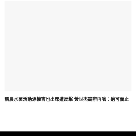
稱農水署活動涂權吉也出席遭反擊 黃世杰競辦再嗆：適可而止