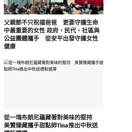
父親節不只祝福爸爸 更要守護生命
中最重要的女性 政府、民代、社區與
公益團體攜手 從安平出發守護女性
健康
從一塊布朗尼蘊藏著對美味的堅持
美贊臻藏攜手甜點師Tina推出中秋送