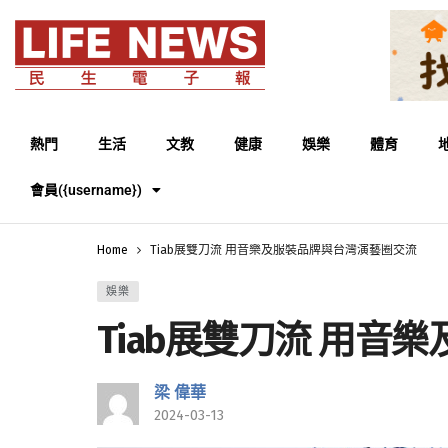
熱門
生活
文教
健康
娛樂
體育
會員({username})
Home
Tiab展雙刀流 用音樂及服裝品牌與台灣演藝圈交流
娛樂
Tiab展雙刀流 用
梁 偉華
2024-03-13