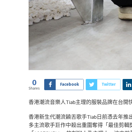
0
Facebook
Twitter
Shares
香港潮流音樂人Tiab主理的服裝品牌在台開
香港新生代潮流饒舌歌手Tiab日前憑去年推出
多主流歌手巨作中殺出重圍奪得「最佳剪輯獎