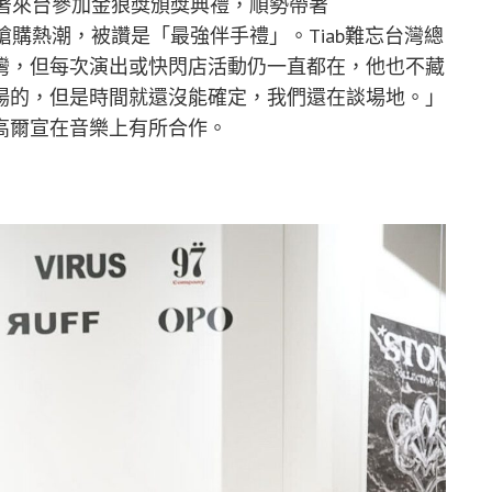
次趁著來台參加金狼獎頒獎典禮，順勢帶著
起搶購熱潮，被讚是「最強伴手禮」。Tiab難忘台灣總
灣，但每次演出或快閃店活動仍一直都在，他也不藏
場的，但是時間就還沒能確定，我們還在談場地。」
高爾宣在音樂上有所合作。