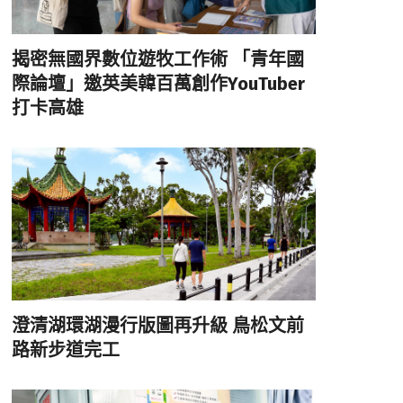
揭密無國界數位遊牧工作術 「青年國
際論壇」邀英美韓百萬創作YouTuber
打卡高雄
澄清湖環湖漫行版圖再升級 鳥松文前
路新步道完工