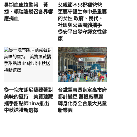
暑期血庫拉警報 黃
父親節不只祝福爸爸
捷、賴瑞隆號召各界響
更要守護生命中最重要
應捐血
的女性 政府、民代、
社區與公益團體攜手
從安平出發守護女性健
康
從一塊布朗尼蘊藏著對
台鐵董事長肯定高市府
美味的堅持 美贊臻藏
都計變更 舊機廠華麗
攜手甜點師Tina推出
轉身化身全台最大兒童
中秋送禮新選擇
新樂園