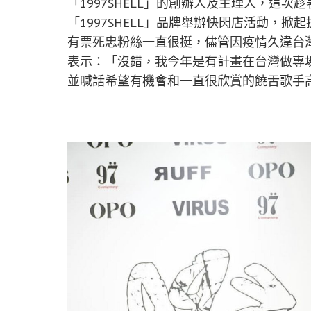
「1997SHELL」的創辦人及主理人，這
「1997SHELL」品牌舉辦快閃店活動，掀
有票死忠粉絲一直很挺，儘管因疫情久違台
表示：「沒錯，我今年是有計畫在台灣做專
並喊話希望有機會和一直很欣賞的饒舌歌手