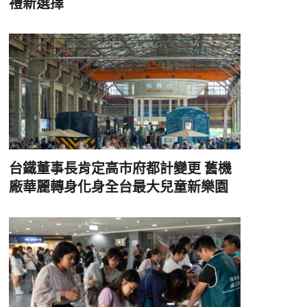
禮新選擇
台鐵董事長肯定高市府都計變更 舊機
廠華麗轉身化身全台最大兒童新樂園