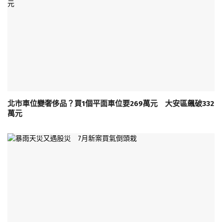
北市車位變奢侈品？買1個平面車位要269萬元 大安區飆破332
萬元