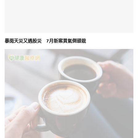
暴雨天災又遇股災 7月新案買氣倒頭栽