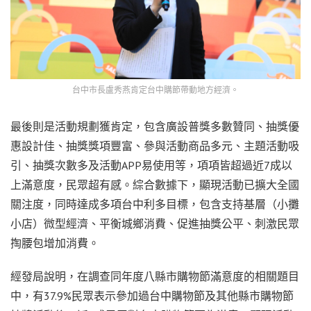
台中市長盧秀燕肯定台中購節帶動地方經濟。
最後則是活動規劃獲肯定，包含廣設普獎多數贊同、抽獎優
惠設計佳、抽獎獎項豐富、參與活動商品多元、主題活動吸
引、抽獎次數多及活動APP易使用等，項項皆超過近7成以
上滿意度，民眾超有感。綜合數據下，顯現活動已擴大全國
關注度，同時達成多項台中利多目標，包含支持基層（小攤
小店）微型經濟、平衡城鄉消費、促進抽獎公平、刺激民眾
掏腰包增加消費。
經發局說明，在調查同年度八縣市購物節滿意度的相關題目
中，有37.9%民眾表示參加過台中購物節及其他縣市購物節