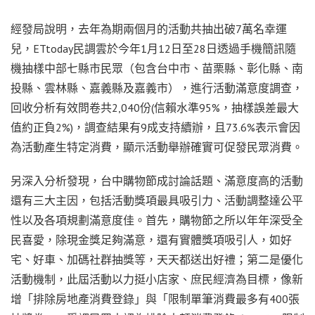
經發局說明，去年為期兩個月的活動共抽出破7萬名幸運
兒，ETtoday民調雲於今年1月12日至28日透過手機簡訊隨
機抽樣中部七縣市民眾（包含台中市、苗栗縣、彰化縣、南
投縣、雲林縣、嘉義縣及嘉義市），進行活動滿意度調查，
回收分析有效問卷共2,040份(信賴水準95%，抽樣誤差最大
值約正負2%)，調查結果有9成支持續辦，且73.6%表示會因
為活動產生特定消費，顯示活動舉辦確實可促發民眾消費。
另深入分析發現，台中購物節成討論話題、滿意度高的活動
還有三大主因，包括活動獎項最具吸引力、活動調整達公平
性以及各項規劃滿意度佳。首先，購物節之所以年年深受全
民喜愛，除現金獎足夠滿意，還有實體獎項吸引人，如好
宅、好車、加碼社群抽獎等，天天都送出好禮；第二是優化
活動機制，此屆活動以力挺小店家、庶民經濟為目標，像新
增「排除房地產消費登錄」與「限制單筆消費最多有400張