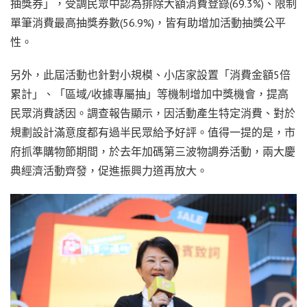
抽獎券」，受調民眾中認為排除大額消費登錄(69.3%)、限制
單筆消費最高抽獎券數(56.9%)，皆有助增加活動抽獎公平
性。
另外，此屆活動也針對小規模、小店家設置「消費金額5倍
累計」、「區域/收據專屬抽」等機制增加中獎機會，提高
民眾消費誘因。調查報告顯示，因活動產生特定消費、對於
規劃設計滿意度都有過半民眾給予好評。值得一提的是，市
府抓準購物節期間，於去年加碼第三波物調券活動，兩大慶
典經濟活動齊發，促進振興力道再放大。