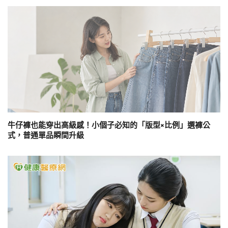
牛仔褲也能穿出高級感！小個子必知的「版型×比例」選褲公
式，普通單品瞬間升級