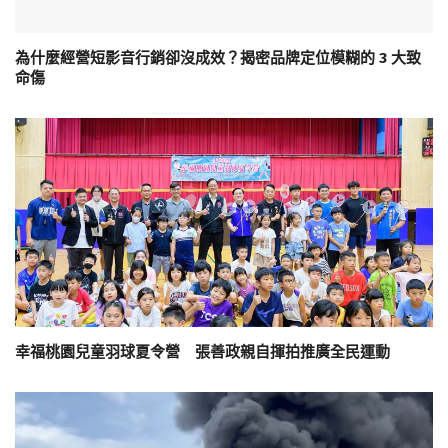
為什麼經營短影音行銷卻沒成效？揭密品牌定位模糊的 3 大致
命傷
幸福桃園兒童羽球夏令營 張善政親自揮拍推廣全民運動