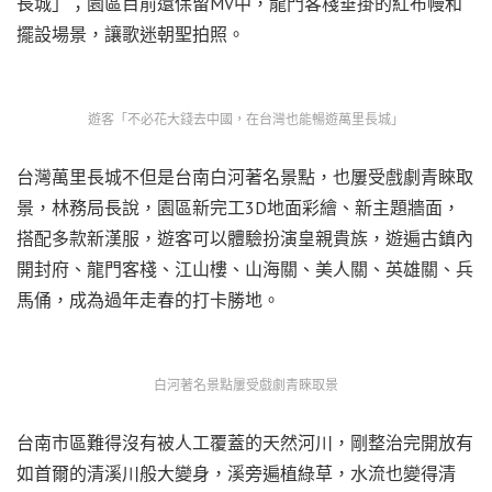
長城」；園區目前還保留MV中，龍門客棧垂掛的紅布幔和
擺設場景，讓歌迷朝聖拍照。
遊客「不必花大錢去中國，在台灣也能暢遊萬里長城」
台灣萬里長城不但是台南白河著名景點，也屢受戲劇青睞取
景，林務局長說，園區新完工3D地面彩繪、新主題牆面，
搭配多款新漢服，遊客可以體驗扮演皇親貴族，遊遍古鎮內
開封府、龍門客棧、江山樓、山海關、美人關、英雄關、兵
馬俑，成為過年走春的打卡勝地。
白河著名景點屢受戲劇青睞取景
台南市區難得沒有被人工覆蓋的天然河川，剛整治完開放有
如首爾的清溪川般大變身，溪旁遍植綠草，水流也變得清