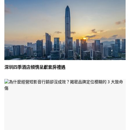
深圳四季酒店傾情呈獻套房禮遇