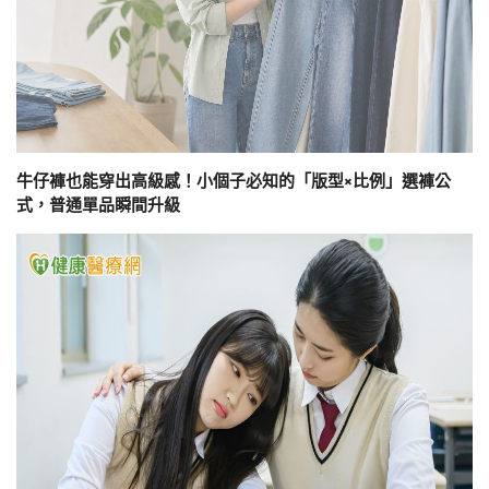
牛仔褲也能穿出高級感！小個子必知的「版型×比例」選褲公
式，普通單品瞬間升級