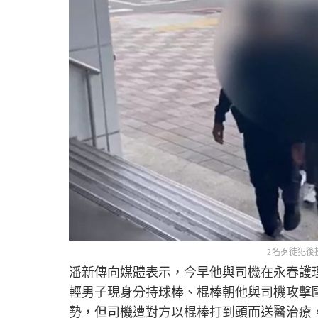
2名歹徒犯後
潘新傳向媒體表示，今早他與司機在永春護
輕男子現身分持球棒、棍棒朝他與司機攻擊
勢，但司機遭對方以棍棒打到頭而送醫治療