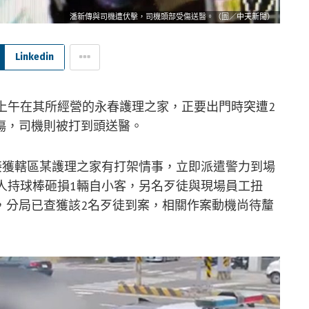
潘新傳與司機遭伏擊，司機頭部受傷送醫。（圖／中天新聞）
Linkedin
上午在其所經營的永春護理之家，正要出門時突遭2
傷，司機則被打到頭送醫。
接獲轄區某護理之家有打架情事，立即派遣警力到場
人持球棒砸損1輛自小客，另名歹徒與現場員工扭
，分局已查獲該2名歹徒到案，相關作案動機尚待釐