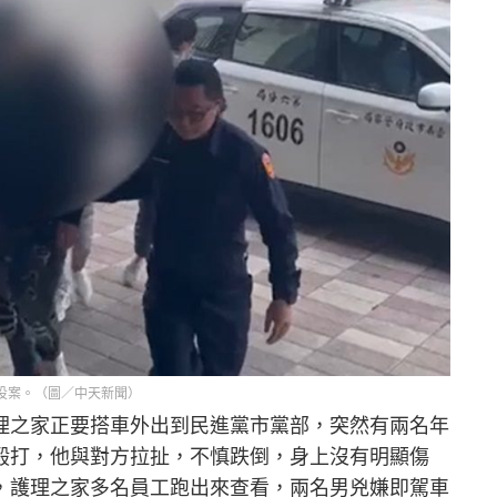
投案。（圖／中天新聞）
理之家正要搭車外出到民進黨市黨部，突然有兩名年
毆打，他與對方拉扯，不慎跌倒，身上沒有明顯傷
，護理之家多名員工跑出來查看，兩名男兇嫌即駕車