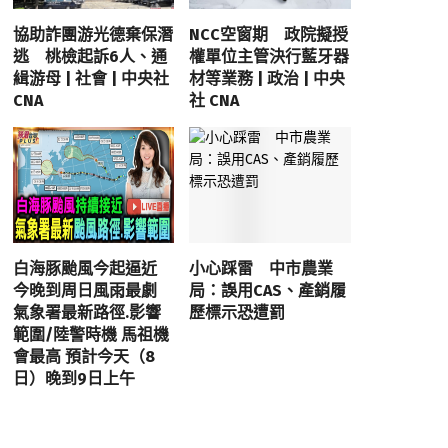
協助詐團游光德棄保潛
NCC空窗期 政院擬授
逃 桃檢起訴6人、通
權單位主管決行藍牙器
緝游母 | 社會 | 中央社
材等業務 | 政治 | 中央
CNA
社 CNA
白海豚颱風今起逼近
小心踩雷 中市農業
今晚到周日風雨最劇
局：誤用CAS、產銷履
氣象署最新路徑.影響
歷標示恐遭罰
範圍/陸警時機 馬祖機
會最高 預計今天（8
日）晚到9日上午