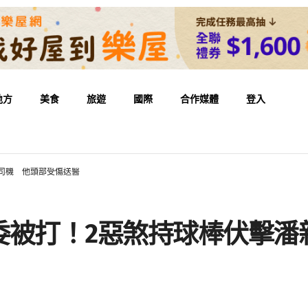
地方
美食
旅遊
國際
合作媒體
登入
司機 他頭部受傷送醫
委被打！2惡煞持球棒伏擊潘