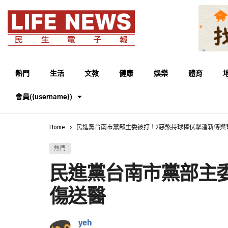
熱門
生活
文教
健康
娛樂
體育
會員({username})
Home
民進黨台南市黨部主委被打！2惡煞持球棒伏擊潘新傳與
熱門
民進黨台南市黨部主
傷送醫
yeh