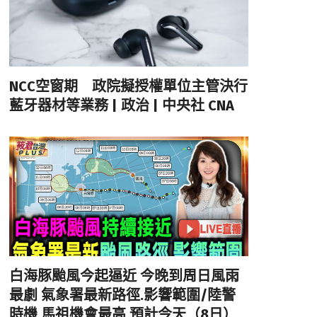
NCC空窗期 政院擬授權單位主管決行
藍牙器材等業務 | 政治 | 中央社 CNA
白海豚颱風今起逼近 今晚到周日風雨
最劇 氣象署最新路徑.影響範圍/陸警
時機 馬祖機會最高 預計今天（8日）