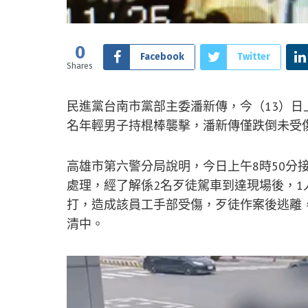
0
Facebook
Twitter
Shares
民進黨台南市黨部主委潘新傳，今（13）日
名年輕男子持棍棒襲擊，潘新傳僅跌倒未受
高雄市第六警分局說明，今日上午8時50分
處理，經了解係2名歹徒駕車到達現場後，1
打，造成該員工手部受傷，歹徒作案後逃離
清中。