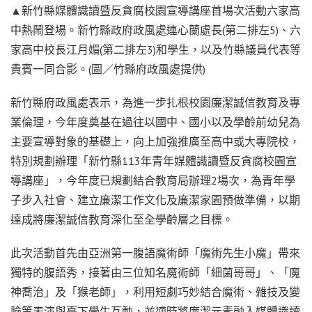
▲新竹縣媒體識讀暨反貪腐校園宣導講座首場次活動六家高
中熱鬧登場。新竹縣政府政風處連心蘭處長(第二排左5)、六
家高中校長江月媚(第二排左3)和學生，以及竹縣議員代表等
貴賓一同合影。(圖／竹縣府政風處提供)
新竹縣府政風處表示，為進一步扎根校園廉潔誠信教育及專
業倫理，今年度奠基在過往以國中、國小以及學齡前幼兒為
主要宣導對象的基礎上，向上加強推廣至高中或大專院校，
特別規劃辦理「新竹縣113年青年媒體識讀暨反貪腐校園宣
導講座」，今年度已規劃結合教育局辦理2場次，為青年學
子步入社會、建立廉潔工作文化及廉潔家園預做準備，以期
達成將廉潔誠信教育深化至全學齡層之目標。
此次活動首先由亞洲第一腹語魔術師「魔術先生小魔」帶來
獨特的腹語秀，接著由三位知名魔術師「細菌哥哥」、「魔
神喬治」及「猴老師」，利用短劇巧妙結合魔術、雜技及變
臉等表演與臺下學生互動，並適時將廉潔元素融入媒體識讀