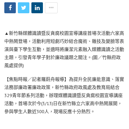
▲新竹縣媒體識讀暨反貪腐校園宣導講座首場次活動六家高
中熱鬧登場，活動利用短劇巧妙結合魔術、雜技及變臉等表
演與臺下學生互動，並適時將廉潔元素融入媒體識讀之活動
主題，引發青年學子對於廉政議題之關注。(圖／竹縣府政
風處提供)
【焦點時報／記者羅蔚舟報導】為提升全民廉能意識、落實
法務部廉政署廉政政策，新竹縣政府政風處及教育局結合
329青年節系列活動，辦理媒體識讀暨反貪腐校園宣導講座
活動，首場次於今(3/13)日在新竹縣立六家高中熱鬧展開，
參與學生人數近300人，現場反應十分熱烈。