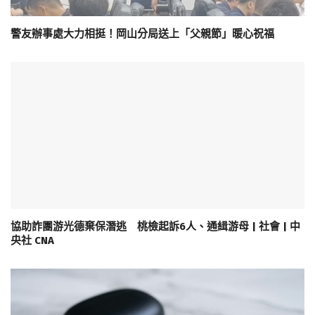
警友辦事處大力相挺！岡山分局送上「父親節」暖心祝福
協助詐團游光德棄保潛逃 桃檢起訴6人、通緝游母 | 社會 | 中
央社 CNA