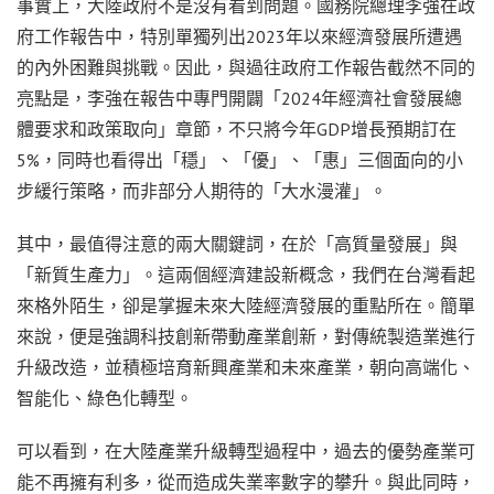
事實上，大陸政府不是沒有看到問題。國務院總理李強在政
府工作報告中，特別單獨列出2023年以來經濟發展所遭遇
的內外困難與挑戰。因此，與過往政府工作報告截然不同的
亮點是，李強在報告中專門開闢「2024年經濟社會發展總
體要求和政策取向」章節，不只將今年GDP增長預期訂在
5%，同時也看得出「穩」、「優」、「惠」三個面向的小
步緩行策略，而非部分人期待的「大水漫灌」。
其中，最值得注意的兩大關鍵詞，在於「高質量發展」與
「新質生產力」。這兩個經濟建設新概念，我們在台灣看起
來格外陌生，卻是掌握未來大陸經濟發展的重點所在。簡單
來說，便是強調科技創新帶動產業創新，對傳統製造業進行
升級改造，並積極培育新興產業和未來產業，朝向高端化、
智能化、綠色化轉型。
可以看到，在大陸產業升級轉型過程中，過去的優勢產業可
能不再擁有利多，從而造成失業率數字的攀升。與此同時，