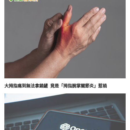
大拇指痛到無法拿鍋鏟 竟是「拇指腕掌關節炎」惹禍