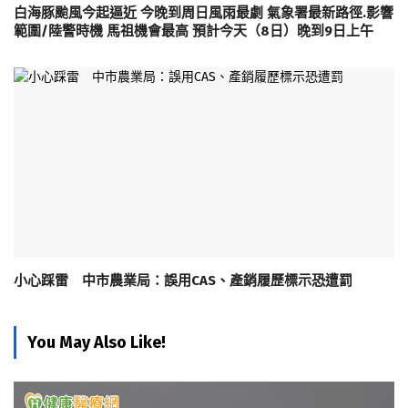
白海豚颱風今起逼近 今晚到周日風雨最劇 氣象署最新路徑.影響
範圍/陸警時機 馬祖機會最高 預計今天（8日）晚到9日上午
小心踩雷 中市農業局：誤用CAS、產銷履歷標示恐遭罰
You May Also Like!