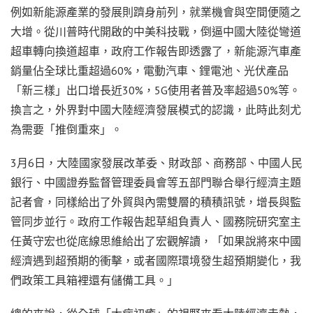
例如新能源產業的發展則躋身前列，就業機會與空間便隨之
大增。從川普時代開啟的中美科技戰，倒逼中國大陸從彎道
超車轉向換道超車，政府工作報告即透露了，新能源汽車產
銷量佔全球比重超過60%，電動汽車、鋰電池、光伏產品
「新三樣」出口增長近30%，5G使用者普及率超過50%等。
換言之，外界對中國大陸經濟發展模式的認識，此時此刻尤
為需要「推倒重來」。
3月6日，大陸國家發展改革委、財政部、商務部、中國人民
銀行、中國證券監督管理委員會等五部門聯合舉行經濟主題
記者會，同樣給出了外貿與內需雙層的積積訊號，增長與監
管同步並行。政府工作報告起草組負責人、國務院研究室主
任黃守宏也從底線思維給出了宏觀解讀，「如果說將來中國
經濟遇到超預期的衝擊，或者國際環境發生超預期變化，我
們政策工具箱裡還有儲備工具。」