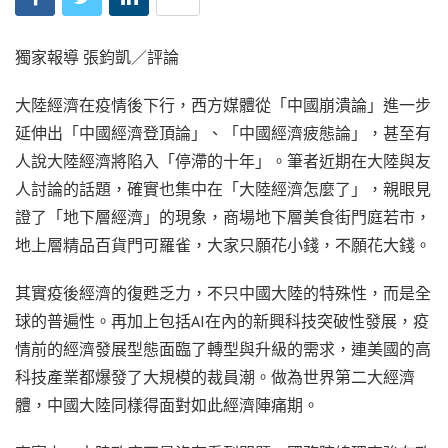
獨家報導 張鈞凱／評論
大陸經濟在疫情後下行，西方媒體從「中國崩潰論」進一步
延伸出「中國經濟登頂論」、「中國經濟疲態論」，甚至有
人說大陸經濟將陷入「停滯的十年」。筆者近期在大陸與友
人討論的話題，確實也集中在「大陸經濟怎麼了」，親眼見
證了「地下層經濟」的現象，商場地下層美食街門庭若市，
地上層精品百貨門可羅雀，大家只願花小錢，不願花大錢。
其實疫後經濟的復甦乏力，不只中國大陸的特殊性，而是全
球的普遍性。再加上包括AI在內的新興科技突破性發展，疫
情前的經濟發展型態面臨了轉型與升級的需求，連美國的高
科技產業都爆發了大規模的裁員潮。做為世界第二大經濟
體，中國大陸同樣得面對如此經濟陣痛期。